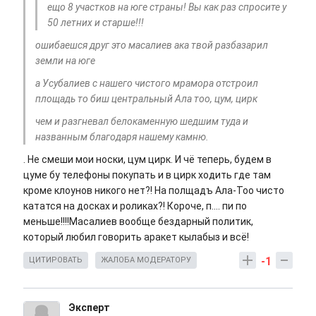
ещо 8 участков на юге страны! Вы как раз спросите у
50 летних и старше!!!
ошибаешся друг это масалиев ака твой разбазарил
земли на юге
а Усубалиев с нашего чистого мрамора отстроил
площадь то биш центральный Ала тоо, цум, цирк
чем и разгневал белокаменную шедшим туда и
названным благодаря нашему камню.
. Не смеши мои носки, цум цирк. И чё теперь, будем в
цуме бу телефоны покупать и в цирк ходить где там
кроме клоунов никого нет?! На полщадъ Ала-Тоо чисто
кататся на досках и роликах?! Короче, п.... пи по
меньше!!!!Масалиев вообще бездарный политик,
который любил говорить аракет кылабыз и всё!
-1
ЦИТИРОВАТЬ
ЖАЛОБА МОДЕРАТОРУ
Эксперт