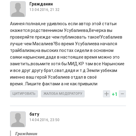
Гражданин
13.04.2016, 21:32
Ахинея полная,не удивлюсь если автор этой статьи
окажется родственником Усубалиева,Вечерка вы
проверяйте прежде чем публиковать такое!Усабалиев
лучше чем Масалиев?Во время Усубалиева начался
трайбализм,на высоких постах сидели в основном
саяки нарынские,даде в настоящее время можно это
заметить,возьмите хотя бы МИД КР там все Нарынские
и все друг другу брат,сват,дядя и т.д Земли узбекам
именно ваш герой Усабалиев отдал в своё
время...Пишите фактами а не как привыкли
+1
ЦИТИРОВАТЬ
ЖАЛОБА МОДЕРАТОРУ
бату
14.04.2016, 23:50
Гражданин