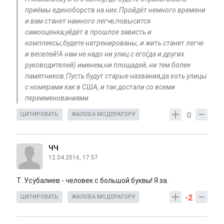
приёмы единоборств на них.Пройдёт немного времени
и вам станет намного легче,повысится
самооценка,уйдёт в прошлое зависть и
комплексы,будете натренированы, и жить станет легче
и веселей!А нам не надо ни улиц с его(да и других
руководителей) именем,ни площадей, ни тем более
памятников.Пусть будут старые названия,да хоть улицы
с номерами как в США, и так достали со всеми
переименованиями.
0
ЦИТИРОВАТЬ
ЖАЛОБА МОДЕРАТОРУ
ЧЧ
12.04.2016, 17:57
Т. Усубалиев - человек с большой буквы! Я за.
-2
ЦИТИРОВАТЬ
ЖАЛОБА МОДЕРАТОРУ