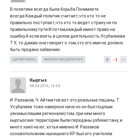
В политике всегда была борьба.Понимаете
всегда.Каждый политик считает,что кто то не
правильно поступает,что кто то ведет страну не по
правильному пути.И потом,каждый имеет право на
ошибку.А если взять в целом деятельность Усубалиева
Т.У., то думаю она говорит о том,что его имя не должно
быть предано забвению.
-1
ЦИТИРОВАТЬ
ЖАЛОБА МОДЕРАТОРУ
Кыргыз
08.04.2016, 16:54
И. Раззаков, Ч. Айтматов вот это реальные пацаны, Т.
Усубалиев тоже наверное ниче но он был подлым
узкомысляшим регионалистом, при нем много
кыргызских территории были переданы узбекистану, и
много хаял на юг, хотья именно И. Раззаков
основоположник нынешнего КР был его учителем