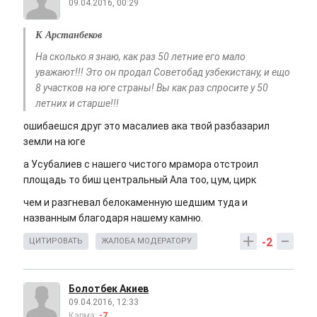
09.04.2016, 00:29
К Арстанбеков
На сколько я знаю, как раз 50 летние его мало
уважают!!! Это он продал Советобад узбекистану, и ещо
8 участков на юге страны! Вы как раз спросите у 50
летних и старше!!!
ошибаешся друг это масалиев ака твой разбазарил
земли на юге
а Усубалиев с нашего чистого мрамора отстроил
площадь то биш центральный Ала тоо, цум, цирк
чем и разгневал белокаменную шедшим туда и
названным благодаря нашему камню.
-2
ЦИТИРОВАТЬ
ЖАЛОБА МОДЕРАТОРУ
Болотбек Акиев
09.04.2016, 12:33
Карма:
-7