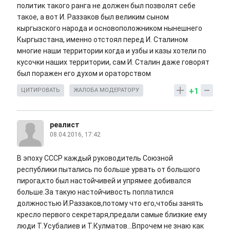
политик такого ранга не должен был позволят себе
такое, а вот И. Раззаков был великим сыном
кыргызского народа и основоположником нынешнего
Кыргызстана, именно отстоял перед И. Сталином
многие наши территории когда и узбы и казы хотели по
кусочки наших территории, сам И. Сталин даже говорят
был поражен его духом и ораторством
+1
ЦИТИРОВАТЬ
ЖАЛОБА МОДЕРАТОРУ
реалист
08.04.2016, 17:42
В эпоху СССР каждый руководитель Союзной
республики пытались по больше урвать от большого
пирога,кто был настойчивей и упрямее добивался
больше.За такую настойчивость поплатился
должностью И.Раззаков,потому что его,чтобы занять
кресло первого секретаря,предали самые близкие ему
люди Т.Усубалиев и Т.Кулматов...Впрочем не знаю как