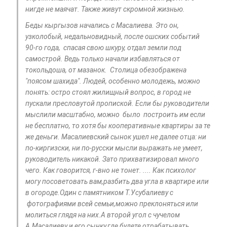
нигде не маячат. Также живут скромной жизнью.
Беды кыргызов начались с Масалиева. Это он,
узколобый, недальновидный, после ошских событий
90-го года, спасая свою шкуру, отдал земли под
самострой. Ведь только начали избавляться от
токольдоша, от мазанок. Столица обезображена
"поясом шахида". Людей, особенно молодежь, можно
понять: остро стоял жилищный вопрос, в город не
пускали пресловутой пропиской. Если бы руководители
мыслили масштабно, можно было построить им если
не бесплатно, то хотя бы кооперативные квартиры за те
же деньги. Масалиевский сынок ушел не далее отца: ни
по-киргизски, ни по-русски мысли выражать не умеет,
руководитель никакой. Зато прихватизировал много
чего. Как говорится, г-вно не тонет. .... Как психолог
могу посоветовать вам,разбить два угла в квартире или
в огороде.Один с памятником Т.Усубалиеву с
фотографиями всей семьи,можно преклоняться или
молиться глядя на них.А второй угол с чучелом
А.Масалиеву и его сынку,где будете отрабатывать