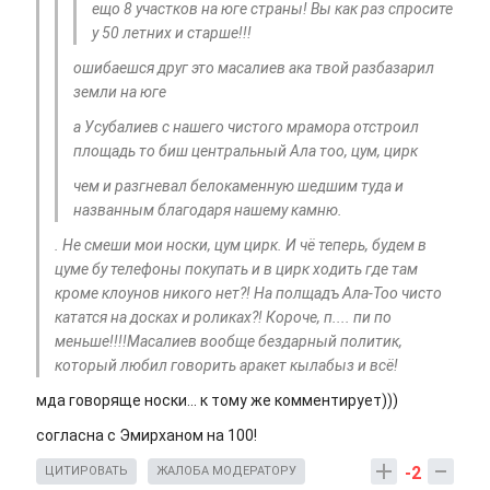
ещо 8 участков на юге страны! Вы как раз спросите
у 50 летних и старше!!!
ошибаешся друг это масалиев ака твой разбазарил
земли на юге
а Усубалиев с нашего чистого мрамора отстроил
площадь то биш центральный Ала тоо, цум, цирк
чем и разгневал белокаменную шедшим туда и
названным благодаря нашему камню.
. Не смеши мои носки, цум цирк. И чё теперь, будем в
цуме бу телефоны покупать и в цирк ходить где там
кроме клоунов никого нет?! На полщадъ Ала-Тоо чисто
кататся на досках и роликах?! Короче, п.... пи по
меньше!!!!Масалиев вообще бездарный политик,
который любил говорить аракет кылабыз и всё!
мда говоряще носки... к тому же комментирует)))
согласна с Эмирханом на 100!
-2
ЦИТИРОВАТЬ
ЖАЛОБА МОДЕРАТОРУ