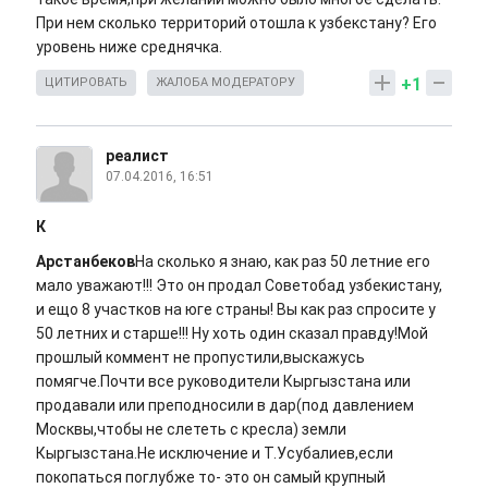
При нем сколько территорий отошла к узбекстану? Его
уровень ниже среднячка.
+1
ЦИТИРОВАТЬ
ЖАЛОБА МОДЕРАТОРУ
реалист
07.04.2016, 16:51
К
Арстанбеков
На сколько я знаю, как раз 50 летние его
мало уважают!!! Это он продал Советобад узбекистану,
и ещо 8 участков на юге страны! Вы как раз спросите у
50 летних и старше!!! Ну хоть один сказал правду!Мой
прошлый коммент не пропустили,выскажусь
помягче.Почти все руководители Кыргызстана или
продавали или преподносили в дар(под давлением
Москвы,чтобы не слететь с кресла) земли
Кыргызстана.Не исключение и Т.Усубалиев,если
покопаться поглубже то- это он самый крупный