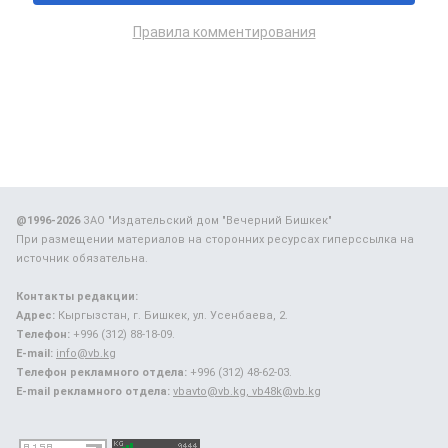
Правила комментирования
@1996-2026
ЗАО "Издательский дом "Вечерний Бишкек"
При размещении материалов на сторонних ресурсах гиперссылка на
источник обязательна.
Контакты редакции:
Адрес:
Кыргызстан, г. Бишкек, ул. Усенбаева, 2.
Телефон:
+996 (312) 88-18-09.
E-mail:
info@vb.kg
Телефон рекламного отдела:
+996 (312) 48-62-03.
E-mail рекламного отдела:
vbavto@vb.kg, vb48k@vb.kg