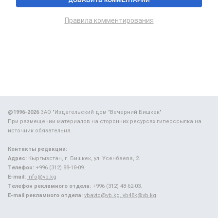
Правила комментирования
@1996-2026
ЗАО "Издательский дом "Вечерний Бишкек"
При размещении материалов на сторонних ресурсах гиперссылка на
источник обязательна.
Контакты редакции:
Адрес:
Кыргызстан, г. Бишкек, ул. Усенбаева, 2.
Телефон:
+996 (312) 88-18-09.
E-mail:
info@vb.kg
Телефон рекламного отдела:
+996 (312) 48-62-03.
E-mail рекламного отдела:
vbavto@vb.kg, vb48k@vb.kg