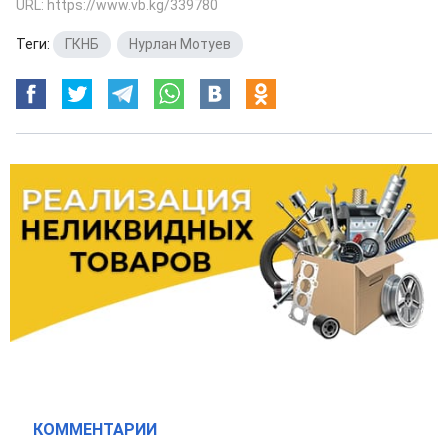
URL: https://www.vb.kg/339780
Теги:
ГКНБ
,
Нурлан Мотуев
КОММЕНТАРИИ