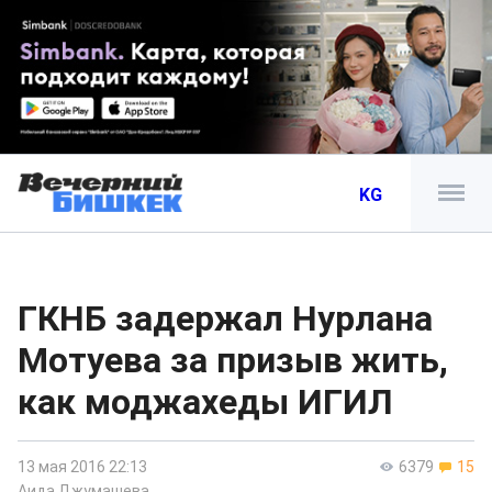
KG
ГКНБ задержал Нурлана
Мотуева за призыв жить,
как моджахеды ИГИЛ
13 мая 2016 22:13
6379
15
Аида Джумашева