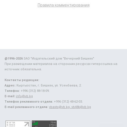
Правила комментирования
@1996-2026
ЗАО "Издательский дом "Вечерний Бишкек"
При размещении материалов на сторонних ресурсах гиперссылка на
источник обязательна.
Контакты редакции:
Адрес:
Кыргызстан, г. Бишкек, ул. Усенбаева, 2.
Телефон:
+996 (312) 88-18-09.
E-mail:
info@vb.kg
Телефон рекламного отдела:
+996 (312) 48-62-03.
E-mail рекламного отдела:
vbavto@vb.kg, vb48k@vb.kg