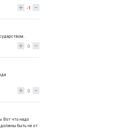
-1
сударством..
0
жда
0
. Вот что надо
 должны быть не от