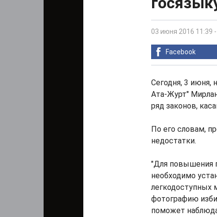
госязык
03 июня 2016 11:39
Facebook
Сегодня, 3 июня, 
Ата-Журт" Мирла
ряд законов, кас
По его словам, 
недостатки.
"Для повышения 
необходимо уста
легкодоступных 
фотографию изби
поможет наблюда