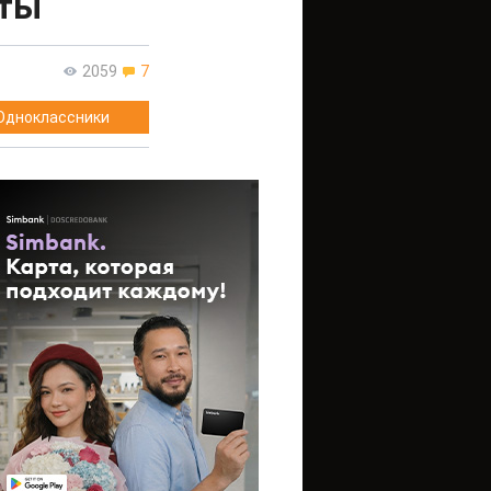
нты
2059
7
Одноклассники