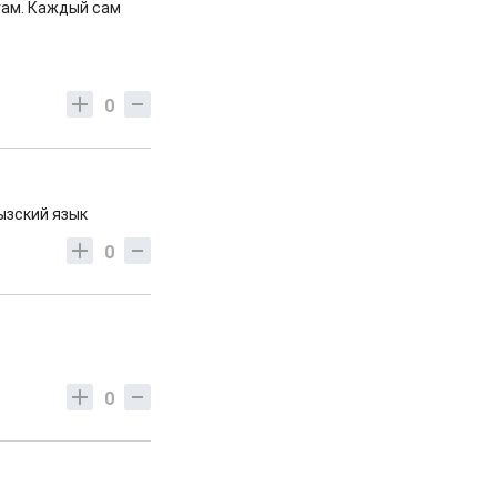
гам. Каждый сам
0
ызский язык
0
0