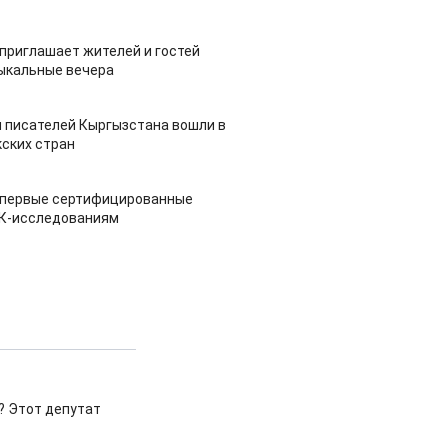
приглашает жителей и гостей
ыкальные вечера
 писателей Кыргызстана вошли в
ских стран
 первые сертифицированные
НК-исследованиям
!? Этот депутат