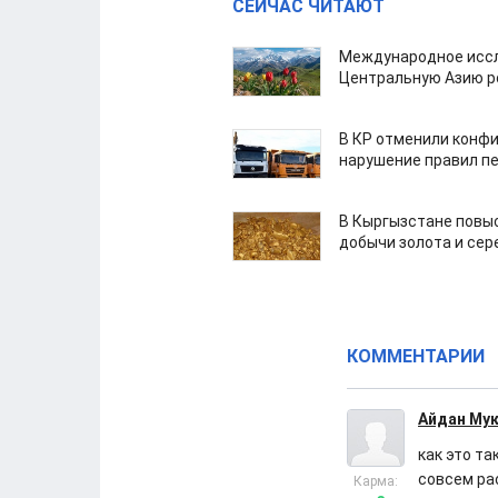
СЕЙЧАС ЧИТАЮТ
Международное иссл
Центральную Азию р
В КР отменили конфи
нарушение правил п
В Кыргызстане повыс
добычи золота и сер
КОММЕНТАРИИ
Айдан Му
как это та
совсем ра
Карма: