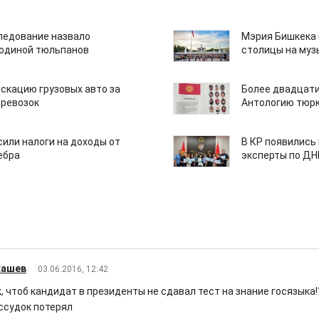
едование назвало
Мэрия Бишкека 
одиной тюльпанов
столицы на муз
скацию грузовых авто за
Более двадцати
еревозок
Антологию тюрк
или налоги на доходы от
В КР появились
ебра
эксперты по Д
кашев
03.06.2016, 12:42
к, чтоб кандидат в президенты не сдавал тест на знание госязыка
ссудок потерял