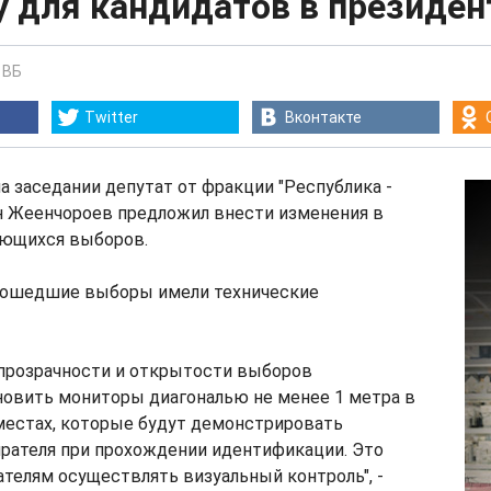
у для кандидатов в президе
-
ВБ
Twitter
Вконтакте
на заседании депутат от фракции "Республика -
н Жеенчороев предложил внести изменения в
ающихся выборов.
прошедшие выборы имели технические
прозрачности и открытости выборов
новить мониторы диагональю не менее 1 метра в
местах, которые будут демонстрировать
рателя при прохождении идентификации. Это
телям осуществлять визуальный контроль", -