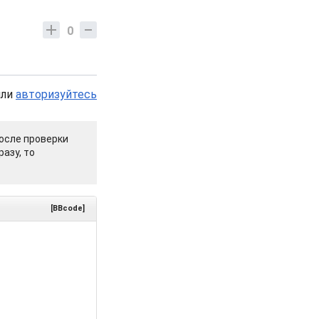
0
или
авторизуйтесь
осле проверки
азу, то
[BBcode]