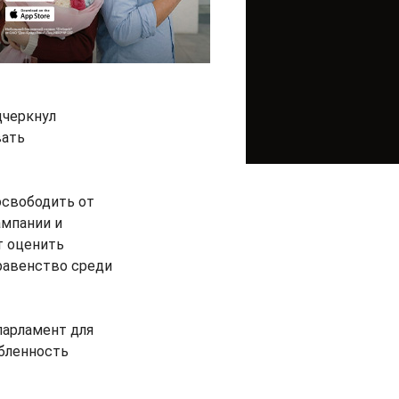
дчеркнул
вать
освободить от
ампании и
т оценить
равенство среди
парламент для
обленность