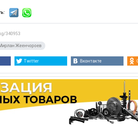
сть:
.kg/340953
Мирлан Жеенчороев
Twitter
Вконтакте