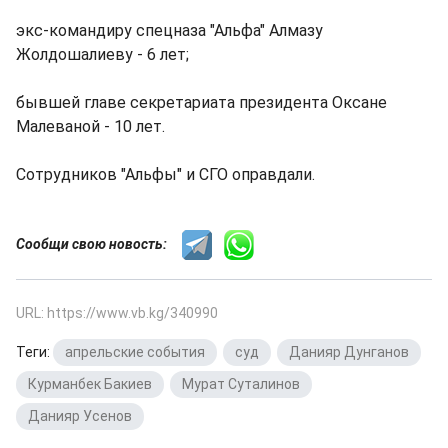
экс-командиру спецназа "Альфа" Алмазу
Жолдошалиеву - 6 лет;
бывшей главе секретариата президента Оксане
Малеваной - 10 лет.
Сотрудников "Альфы" и СГО оправдали.
Сообщи свою новость:
URL: https://www.vb.kg/340990
Теги:
апрельские события
,
суд
,
Данияр Дунганов
,
Курманбек Бакиев
,
Мурат Суталинов
,
Данияр Усенов