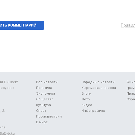
Прави
ий Бишкек"
Все новости
Народные новости
Фин
ресурсах
Политика
Кыргызская пресса
грам
Экономика
Блоги
Прав
Общество
Фото
Спра
Культура
Видео
 2.
Спорт
Инфографика
Происшествия
В мире
-03.
48k@vb.kg