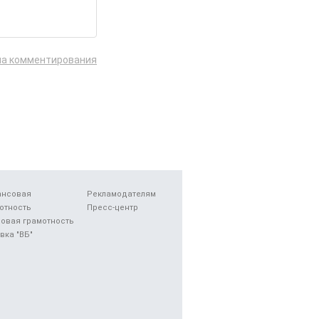
ла комментирования
ансовая
Рекламодателям
отность
Пресс-центр
овая грамотность
вка "ВБ"