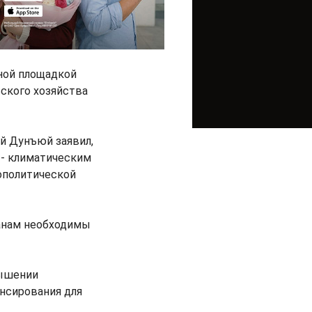
вной площадкой
ьского хозяйства
й Дунъюй заявил,
 - климатическим
ополитической
ранам необходимы
вышении
нсирования для