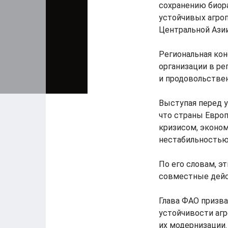
сохранению биор
устойчивых агро
Центральной Азии
Региональная кон
организации в ре
и продовольствен
Выступая перед 
что страны Евро
кризисом, эконом
нестабильностью
По его словам, э
совместные дейс
Глава ФАО призв
устойчивости аг
их модернизации.