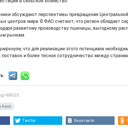
стиций в сельское хозяйство.
стники обсуждают перспективы превращения Центральной 
ых центров мира. В ФАО считают, что регион обладает с
годаря развитому производству пшеницы, выгодному рас
ным рынкам.
дчеркнули, что для реализации этого потенциала необходи
 поставок и более тесное сотрудничество между странам
сть:
.kg/458533
 Азия
Twitter
Вконтакте