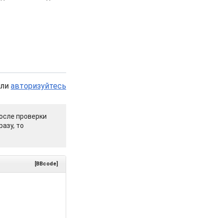
или
авторизуйтесь
осле проверки
азу, то
[BBcode]