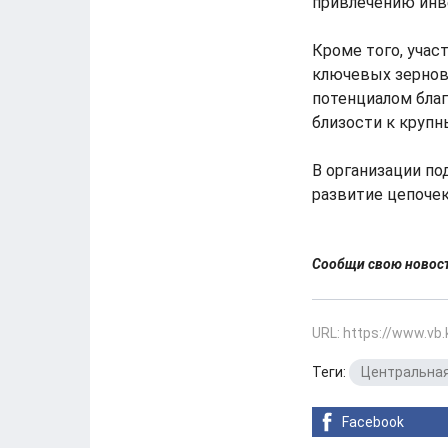
привлечению инве
Кроме того, уча
ключевых зернов
потенциалом бла
близости к круп
В организации по
развитие цепочек
Сообщи свою ново
URL: https://www.vb
Теги:
Центральная
Facebook