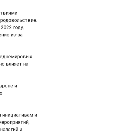
ствиями
продовольствие.
2022 году,
ние из-за
среднемировых
но влияет на
вропе и
о
 инициативам и
мероприятий,
нологий и