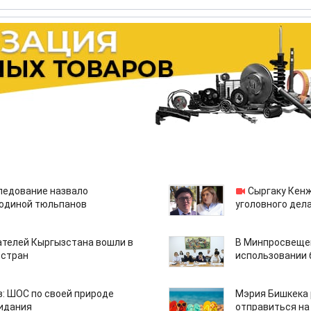
едование назвало
Сыргаку Кен
одиной тюльпанов
уголовного дела
ателей Кыргызстана вошли в
В Минпросвещен
 стран
использовании
: ШОС по своей природе
Мэрия Бишкека 
зидания
отправиться на