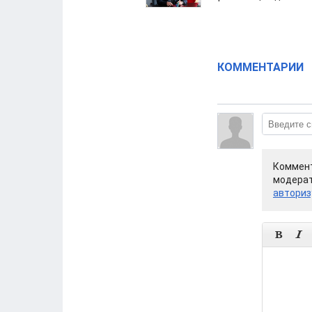
КОММЕНТАРИИ
Коммент
модерат
авториз

