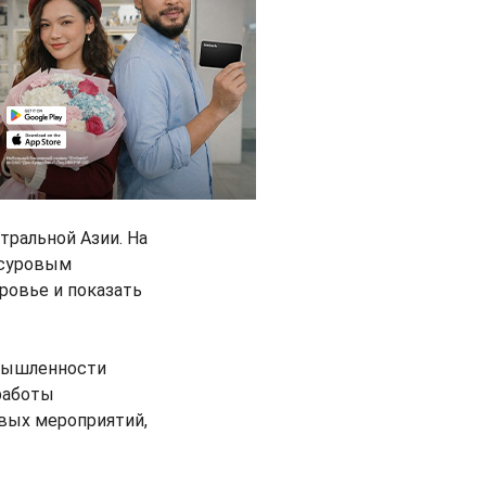
ральной Азии. На
 суровым
ровье и показать
омышленности
работы
овых мероприятий,