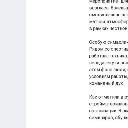
мероприятие "для 
возгласы болельщ
эмоционально апе
матчей, атмосфер
в рамках честной
Особую символик
Рядом со спортив
работала техника
неподалеку возв
этом фоне люди,
условиям работы,
командный дух.
Как отметили в 
стройматериалов
организации. В п
семинаров, обуча