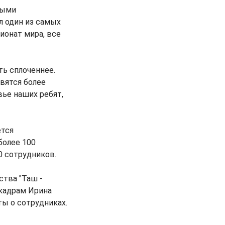
ными
л один из самых
ионат мира, все
ть сплоченнее.
овятся более
вье наших ребят,
ется
более 100
0 сотрудников.
тва "Таш -
кадрам Ирина
ты о сотрудниках.