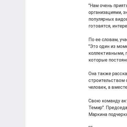
"Нам очень прият
организациями, з
популярных видов
готовятся, интере
По ее словам, уч
"Это один из мом
коллективными, п
которые постоянн
Она также расска
строительством 
человек, а вмест
Свою команду ак
Темир". Председ
Маркина подчеркн