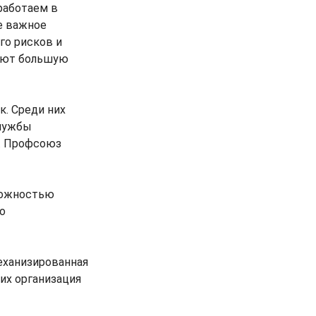
работаем в
е важное
го рисков и
ают большую
к. Среди них
службы
ы. Профсоюз
зможностью
о
еханизированная
их организация