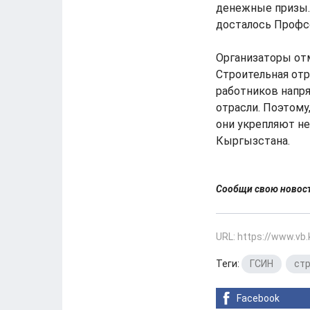
денежные призы. 
досталось Профс
Организаторы отм
Строительная отр
работников напр
отрасли. Поэтому
они укрепляют не
Кыргызстана.
Сообщи свою ново
URL: https://www.vb
Теги:
ГСИН
,
ст
Facebook