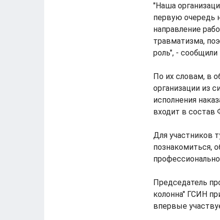
"Наша организац
первую очередь н
направление работ
травматизма, по
роль", - сообщил
По их словам, в 
организации из 
исполнения нака
входит в состав
Для участников т
познакомиться, 
профессионально
Председатель пр
колонна" ГСИН пр
впервые участву