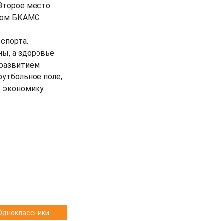
 Второе место
ком БКАМС.
спорта.
ны, а здоровье
 развитием
футбольное поле,
в экономику
Одноклассники