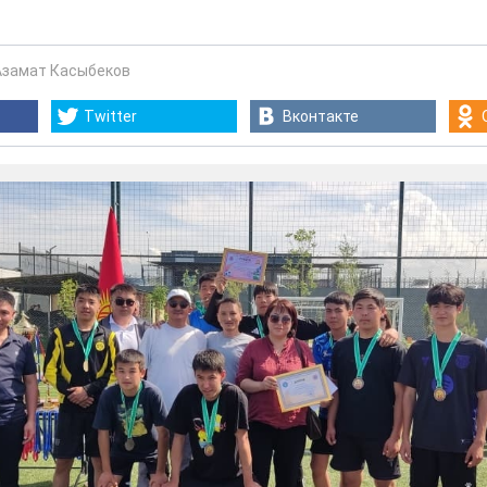
Азамат Касыбеков
Twitter
Вконтакте