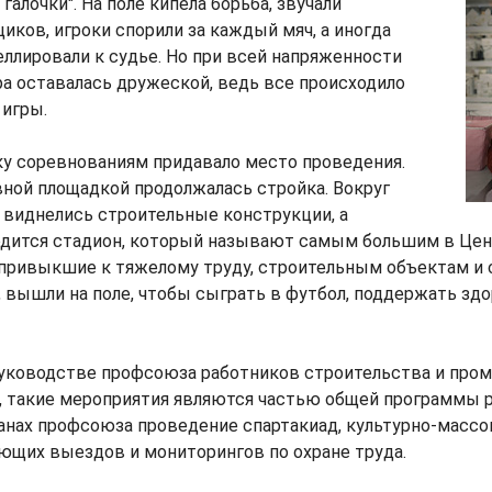
галочки". На поле кипела борьба, звучали
иков, игроки спорили за каждый мяч, а иногда
ллировали к судье. Но при всей напряженности
а оставалась дружеской, ведь все происходило
 игры.
у соревнованиям придавало место проведения.
ной площадкой продолжалась стройка. Вокруг
, виднелись строительные конструкции, а
одится стадион, который называют самым большим в Цент
 привыкшие к тяжелому труду, строительным объектам и
 вышли на поле, чтобы сыграть в футбол, поддержать здо
руководстве профсоюза работников строительства и пр
, такие мероприятия являются частью общей программы 
ланах профсоюза проведение спартакиад, культурно-масс
ющих выездов и мониторингов по охране труда.