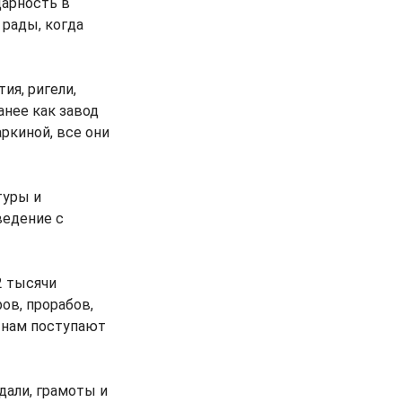
дарность в
 рады, когда
ия, ригели,
нее как завод
аркиной, все они
туры и
ведение с
2 тысячи
ов, прорабов,
 нам поступают
дали, грамоты и