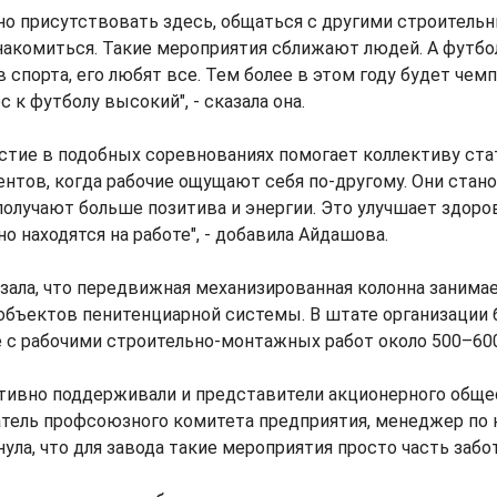
но присутствовать здесь, общаться с другими строитель
накомиться. Такие мероприятия сближают людей. А футбо
 спорта, его любят все. Тем более в этом году будет чемп
с к футболу высокий", - сказала она.
астие в подобных соревнованиях помогает коллективу ста
ентов, когда рабочие ощущают себя по-другому. Они стан
олучают больше позитива и энергии. Это улучшает здоро
о находятся на работе", - добавила Айдашова.
зала, что передвижная механизированная колонна занима
объектов пенитенциарной системы. В штате организации 
е с рабочими строительно-монтажных работ около 500–60
тивно поддерживали и представители акционерного общес
атель профсоюзного комитета предприятия, менеджер по 
ула, что для завода такие мероприятия просто часть забо