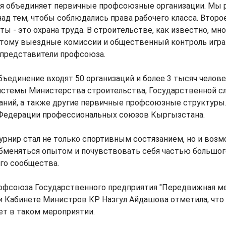
ия объединяет первичные профсоюзные организации. Мы 
ад тем, чтобы соблюдались права рабочего класса. Второ
ы - это охрана труда. В строительстве, как известно, мно
этому выездные комиссии и общественный контроль игр
и представители профсоюза.
объединение входят 50 организаций и более 3 тысяч челове
системы Министерства строительства, Государственной 
заний, а также другие первичные профсоюзные структур
 Федерации профессиональных союзов Кыргызстана.
урнир стал не только спортивным состязанием, но и во
обменяться опытом и почувствовать себя частью большог
го сообщества.
офсоюза Государственного предприятия "Передвижная м
и Кабинете Министров КР Назгул Айдашова отметила, что 
ет в таком мероприятии.