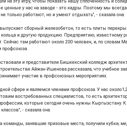
ли на эту игру, чтобы показать нашу сплоченность и соли
 ценные у нас на заводе - это кадры. Поэтому мы всегда
е только работают, но и умеют отдыхать", - сказала она.
 выпускает сборный железобетон, то есть плиты перекрыт
кольца и другую продукцию. Предприятию, известному ра
т. Сейчас там работают около 200 человек, и, по словам М
и профсоюза.
частвовали и представители Бишкекский колледж архитек
троительстве Айжан Ишенова рассказала, что учебное за
ринимает участие в профсоюзных мероприятиях.
дной сфере и являемся членами профсоюза. У нас около1,
товим востребованных специалистов, то есть архитектор
профессии, которые сегодня очень нужны Кыргызстану. К
 классов", - сказала она.
а команды, занявшие призовые места, получили кубки, ме