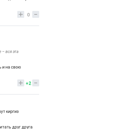
0
 – вся эта
 и на свою
+2
шут киргиз
итать друг друга