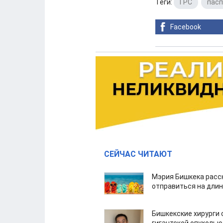
Теги:
ГРС
,
пасп
Facebook
СЕЙЧАС ЧИТАЮТ
Мэрия Бишкека расс
отправиться на дли
Бишкекские хирурги 