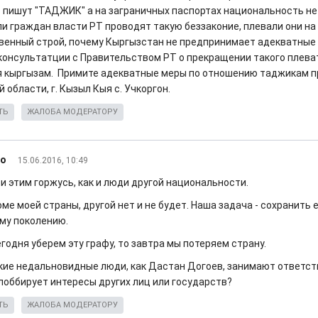
 пишут "ТАДЖИК" а на заграничных паспортах национальность не
ли граждан власти РТ проводят такую беззаконие, плевали они на 
венный строй, почему Кыргызстан не предпринимает адекватные 
консультатции с Правительством РТ о прекращении такого плева
 кыргызам. Примите адекватные меры по отношению таджикам 
 области, г. Кызыл Кыя с. Учкоргон.
ТЬ
ЖАЛОБА МОДЕРАТОРУ
оо
15.06.2016, 10:49
, и этим горжусь, как и люди другой национальности.
оме моей страны, другой нет и не будет. Наша задача - сохранить 
у поколению.
годня уберем эту графу, то завтра мы потеряем страну.
кие недальновидные люди, как Дастан Догоев, занимают ответс
лоббирует интересы других лиц или государств?
ТЬ
ЖАЛОБА МОДЕРАТОРУ