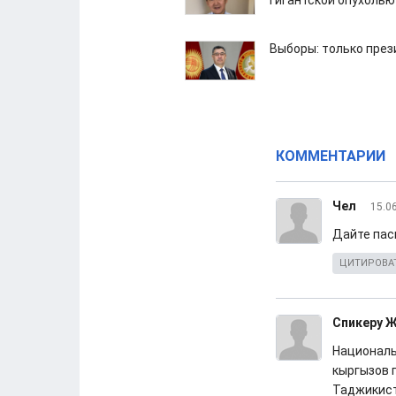
гигантской опухолью
Выборы: только през
КОММЕНТАРИИ
Чел
15.0
Дайте пасп
ЦИТИРОВА
Спикеру Ж
Националь
кыргызов 
Таджикист