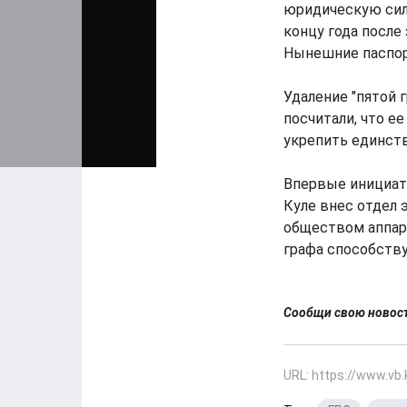
юридическую силу
концу года после
Нынешние паспорт
Удаление "пятой 
посчитали, что е
укрепить единств
Впервые инициати
Куле внес отдел 
обществом аппара
графа способств
Сообщи свою ново
URL: https://www.vb