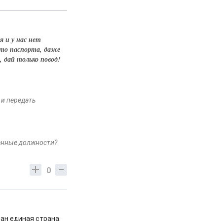
я и у нас нет
что паспорта, даже
, дай только повод!
 и передать
венные должности?
0
тан единая страна.