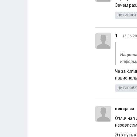
Зачем раз
ЦИТИРОВА
1
15.06.20
Национа
информа
Че за кип
националь
ЦИТИРОВА
некиргиз
Отличная и
независимо
Это путь к