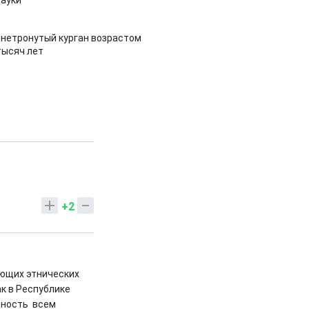
ауки
 нетронутый курган возрастом
тысяч лет
+2
ающих этнических
к в Республике
ьность всем