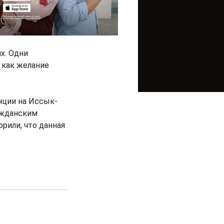
х. Одни
о как желание
нции на Иссык-
ажданским
рили, что данная