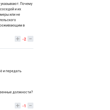
 указывают. Почему
соседей и их
меры или не
тельского
проживающим в
-2
её и передать
твенные должности?
-1