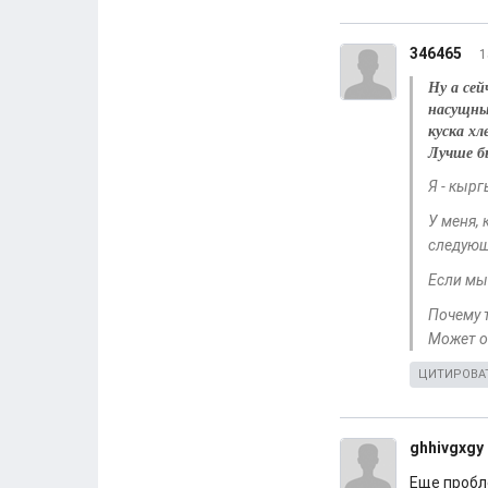
346465
1
Ну а се
насущны
куска хл
Лучше бы
Я - кырг
У меня, 
следующ
Если мы 
Почему 
Может о
ЦИТИРОВА
ghhivgxgy
Еще пробл