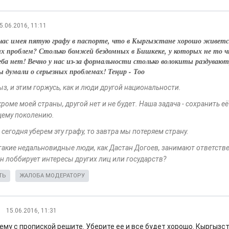
5.06.2016, 11:11
йчас имея пятую графу в паспорте, что в Кыргызстане хорошо живетс
х проблем? Столько бомжей бездомных в Бишкеке, у которых не то 
еба нет! Вечно у нас из-за формальности столько волокиты раздувают
 думали о серьезных проблемах! Теңир - Тоо
ыз, и этим горжусь, как и люди другой национальности.
кроме моей страны, другой нет и не будет. Наша задача - сохранить её
ему поколению.
сегодня уберем эту графу, то завтра мы потеряем страну.
такие недальновидные люди, как Дастан Догоев, занимают ответст
н лоббирует интересы других лиц или государств?
ТЬ
ЖАЛОБА МОДЕРАТОРУ
15.06.2016, 11:31
ему с пропиской решите. Уберите ее и все будет хорошо. Кыргызс