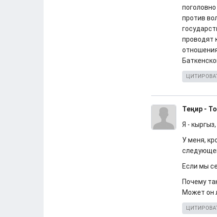
поголовно
против во
государст
проводят 
отношения
Баткенской
ЦИТИРОВА
Теңир - Т
Я - кыргыз
У меня, кр
следующем
Если мы се
Почему та
Может он 
ЦИТИРОВА