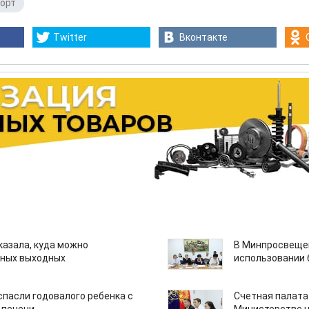
орт
Twitter
Вконтакте
казала, куда можно
В Минпросвещен
нных выходных
использовании
спасли годовалого ребенка с
Счетная палата