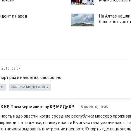
 печени
Министерстве н
идент и народ
На Алтае нашли
более четырех 
6.2016, 09:07
орт раз и навсегда, бессрочно.
ТЬ
ЖАЛОБА МОДЕРАТОРУ
К КР, Премьер министру КР, МИДу КР.
15.06.2016, 10:45
ность надо ввести, когда соседние республики массово прожив
переводят в таджики, почему власти Кыргызстана умалчивают. Та
ан начали выдавать внутренние паспорта ID карты где национал