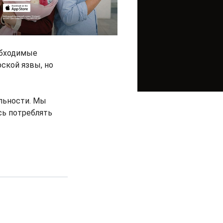
обходимые
рской язвы, но
льности. Мы
сь потреблять