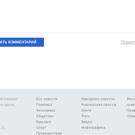
Прави
ий Бишкек"
Все новости
Народные новости
Фин
ресурсах
Политика
Кыргызская пресса
грам
Экономика
Блоги
Прав
Общество
Фото
Спра
Культура
Видео
 2.
Спорт
Инфографика
Происшествия