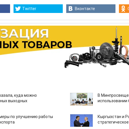
Twitter
Вконтакте
казала, куда можно
В Минпросвещен
нных выходных
использовании
 меры по улучшению работы
Кыргызстан и Р
нспорта
стратегическое