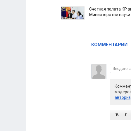
Счетная палата КР в
Министерстве науки
КОММЕНТАРИИ
Коммент
модерат
авториз

