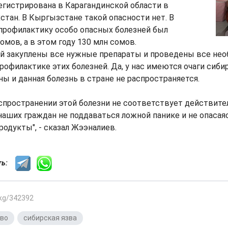
егистрирована в Карагандинской области в
стан. В Кыргызстане такой опасности нет. В
профилактику особо опасных болезней был
омов, а в этом году 130 млн сомов.
й закуплены все нужные препараты и проведены все не
рофилактике этих болезней. Да, у нас имеются очаги сиби
ны и данная болезнь в стране не распространяется.
спространении этой болезни не соответствует действите
аших граждан не поддаваться ложной панике и не опасая
одукты", - сказал Жээналиев.
сть:
.kg/342392
тво
,
сибирская язва