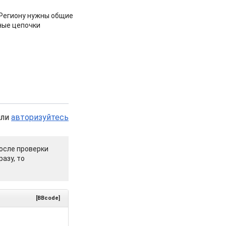
 Региону нужны общие
ные цепочки
или
авторизуйтесь
осле проверки
азу, то
[BBcode]