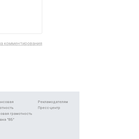
ла комментирования
ансовая
Рекламодателям
отность
Пресс-центр
овая грамотность
вка "ВБ"