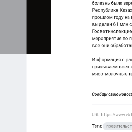
болезнь была зар
Республике Казах
прошлом году на 
выделен 61 млн с
Госветинспекцие
мероприятия по п
все они обработа
Информация о ра
призываем всех н
мясо-молочные пр
Сообщи свою ново
URL: https://www.vb
Теги:
правительс