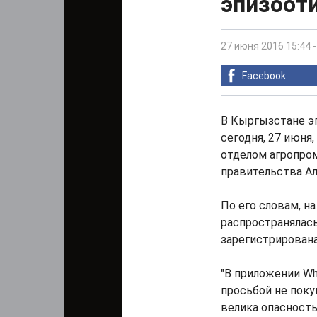
эпизоот
27 июня 2016 15:44
Facebook
В Кыргызстане эп
сегодня, 27 июня
отделом агропро
правительства А
По его словам, н
распространялась
зарегистрирован
"В приложении W
просьбой не поку
велика опасность