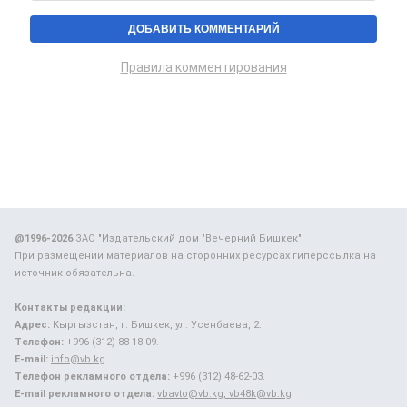
Правила комментирования
@1996-2026
ЗАО "Издательский дом "Вечерний Бишкек"
При размещении материалов на сторонних ресурсах гиперссылка на
источник обязательна.
Контакты редакции:
Адрес:
Кыргызстан, г. Бишкек, ул. Усенбаева, 2.
Телефон:
+996 (312) 88-18-09.
E-mail:
info@vb.kg
Телефон рекламного отдела:
+996 (312) 48-62-03.
E-mail рекламного отдела:
vbavto@vb.kg, vb48k@vb.kg