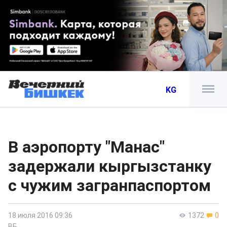
KG
В аэропорту "Манас"
задержали кыргызстанку
с чужим загранпаспортом
18 июля 2016 09:36
1372
0
ВБ