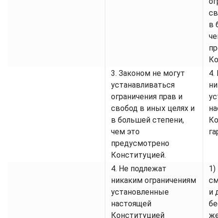
ог
св
в 
че
пр
Ко
3. Законом не могут
4.
устанавливаться
ни
ограничения прав и
ус
свобод в иных целях и
на
в большей степени,
Ко
чем это
га
предусмотрено
Конституцией.
4. Не подлежат
1)
никаким ограничениям
см
установленные
и 
настоящей
бе
Конституцией
же