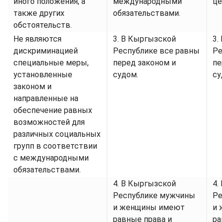
иного положения, а
международными
це
также других
обязательствами.
обстоятельств.
Не являются
3. В Кыргызской
3.
дискриминацией
Республике все равны
Ре
специальные меры,
перед законом и
пе
установленные
судом.
су
законом и
направленные на
обеспечение равных
возможностей для
различных социальных
групп в соответствии
с международными
обязательствами.
4. В Кыргызской
4.
Республике мужчины
Ре
и женщины имеют
и
равные права и
ра