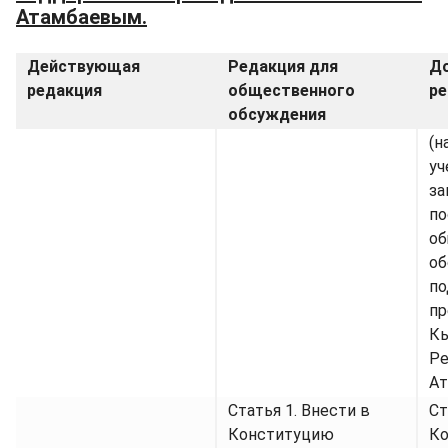
Атамбаевым.
Действующая
Редакция для
Д
редакция
общественного
ре
обсуждения
(н
уч
за
по
об
об
по
пр
К
Ре
А
Статья 1. Внести в
Ст
Конституцию
К