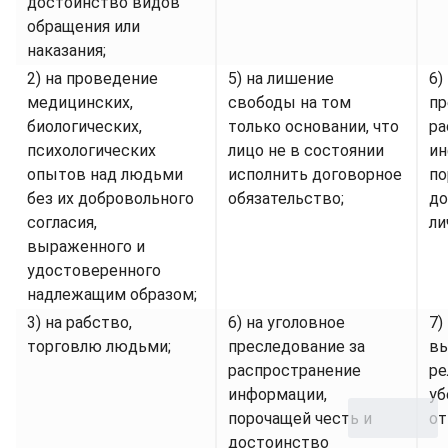
достоинство видов
обращения или
наказания;
2) на проведение
5) на лишение
6)
медицинских,
свободы на том
пр
биологических,
только основании, что
ра
психологических
лицо не в состоянии
ин
опытов над людьми
исполнить договорное
по
без их добровольного
обязательство;
до
согласия,
ли
выраженного и
удостоверенного
надлежащим образом;
3) на рабство,
6) на уголовное
7)
торговлю людьми;
преследование за
вы
распространение
ре
информации,
уб
порочащей честь и
от
достоинство