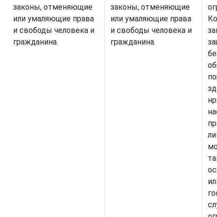
законы, отменяющие
законы, отменяющие
ог
или умаляющие права
или умаляющие права
Ко
и свободы человека и
и свободы человека и
за
гражданина.
гражданина.
за
бе
об
по
зд
нр
на
пр
ли
мо
та
ос
ил
го
сл
ог