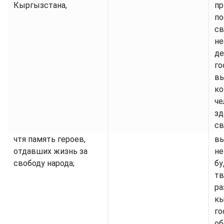
Кыргызстана,
пр
по
св
не
де
го
в
ко
че
зд
св
чтя память героев,
в
отдавших жизнь за
не
свободу народа;
бу
тв
ра
к
го
об