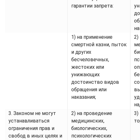
гарантии запрета:
у
до
об
на
1) на применение
2)
смертной казни, пыток
ме
и других
би
бесчеловечных,
пс
жестоких или
оп
унижающих
бе
достоинство видов
со
обращения или
вы
наказания;
уд
на
3. Законом не могут
2) на проведение
3)
устанавливаться
медицинских,
то
ограничения прав и
биологических,
свобод в иных целях и
психологических