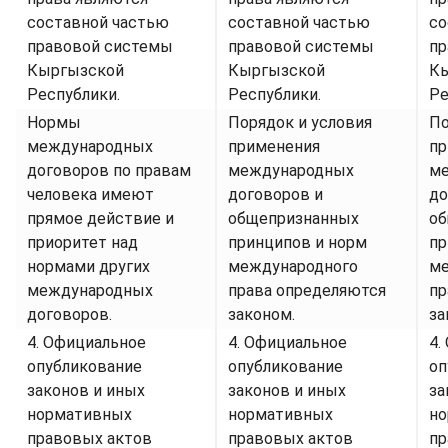
составной частью
составной частью
со
правовой системы
правовой системы
пр
Кыргызской
Кыргызской
К
Республики.
Республики.
Ре
Нормы
Порядок и условия
По
международных
применения
пр
договоров по правам
международных
м
человека имеют
договоров и
до
прямое действие и
общепризнанных
об
приоритет над
принципов и норм
пр
нормами других
международного
ме
международных
права определяются
пр
договоров.
законом.
за
4. Официальное
4. Официальное
4.
опубликование
опубликование
оп
законов и иных
законов и иных
за
нормативных
нормативных
н
правовых актов
правовых актов
пр