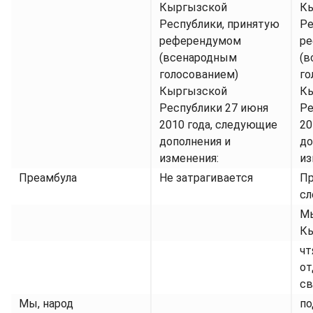
Кыргызской
К
Республики, принятую
Ре
референдумом
р
(всенародным
(в
голосованием)
го
Кыргызской
К
Республики 27 июня
Ре
2010 года, следующие
20
дополнения и
до
изменения:
из
Преамбула
Не затрагивается
Пр
сл
Мы
Кы
чт
от
св
Мы, народ
по