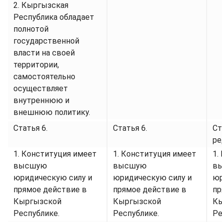
2. Кыргызская
Республика обладает
полнотой
государственной
власти на своей
территории,
самостоятельно
осуществляет
внутреннюю и
внешнюю политику.
Статья 6.
Статья 6.
Ст
ре
1. Конституция имеет
1. Конституция имеет
1.
высшую
высшую
в
юридическую силу и
юридическую силу и
юр
прямое действие в
прямое действие в
пр
Кыргызской
Кыргызской
К
Республике.
Республике.
Ре