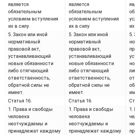
является
является
яв
обязательным
обязательным
об
условием вступления
условием вступления
ус
их в силу.
их в силу.
их
5. Закон или иной
5. Закон или иной
5.
нормативный
нормативный
н
правовой акт,
правовой акт,
пр
устанавливающий
устанавливающий
ус
новые обязанности
новые обязанности
но
либо отягчающий
либо отягчающий
ли
ответственность,
ответственность,
от
обратной силы не
обратной силы не
об
имеет.
имеет.
им
Статья 16.
Статья 16.
Ст
1. Права и свободы
1. Права и свободы
1.
человека
человека
че
неотчуждаемы и
неотчуждаемы и
не
принадлежат каждому
принадлежат каждому
пр