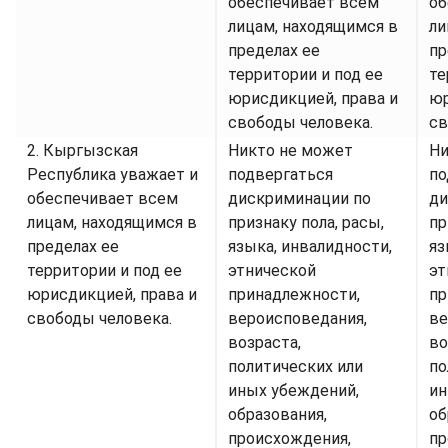
обеспечивает всем
об
лицам, находящимся в
ли
пределах ее
пр
территории и под ее
те
юрисдикцией, права и
юр
свободы человека.
св
2. Кыргызская
Никто не может
Ни
Республика уважает и
подвергаться
по
обеспечивает всем
дискриминации по
ди
лицам, находящимся в
признаку пола, расы,
пр
пределах ее
языка, инвалидности,
яз
территории и под ее
этнической
эт
юрисдикцией, права и
принадлежности,
пр
свободы человека.
вероисповедания,
ве
возраста,
во
политических или
по
иных убеждений,
ин
образования,
об
происхождения,
пр