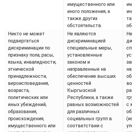
имущественного или
им
иного положения, а
ин
также других
та
обстоятельств.
об
Никто не может
Не являются
Не
подвергаться
дискриминацией
ди
дискриминации по
специальные меры,
сп
признаку пола, расы,
установленные
ус
языка, инвалидности,
законом и
за
этнической
направленные на
на
принадлежности,
обеспечение высших
об
вероисповедания,
ценностей
во
возраста,
Кыргызской
ра
политических или
Республики, а также
гр
иных убеждений,
равных возможностей
с 
образования,
для различных
об
происхождения,
социальных групп в
(и
имущественного или
соответствии с
уп