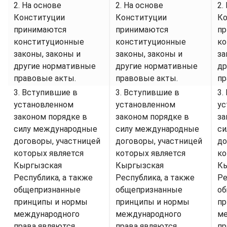
2. На основе
2. На основе
2.
Конституции
Конституции
Ко
принимаются
принимаются
пр
конституционные
конституционные
ко
законы, законы и
законы, законы и
за
другие нормативные
другие нормативные
др
правовые акты.
правовые акты.
пр
3. Вступившие в
3. Вступившие в
3.
установленном
установленном
ус
законом порядке в
законом порядке в
за
силу международные
силу международные
си
договоры, участницей
договоры, участницей
до
которых является
которых является
ко
Кыргызская
Кыргызская
Кы
Республика, а также
Республика, а также
Ре
общепризнанные
общепризнанные
об
принципы и нормы
принципы и нормы
пр
международного
международного
ме
права являются
права являются
пр