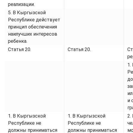
реализации.
5. В Кыргызской
Республике действует
принцип обеспечения
наилучших интересов
ребенка.
Статья 20.
Статья 20.
Ст
ре
1.
Ре
до
за
ил
и 
гр
1. В Кыргызской
1. В Кыргызской
2.
Республике не
Республике не
че
должны приниматься
должны приниматься
мо