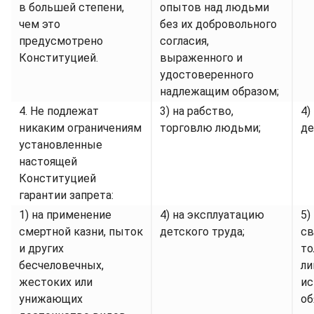
в большей степени,
опытов над людьми
чем это
без их добровольного
предусмотрено
согласия,
Конституцией.
выраженного и
удостоверенного
надлежащим образом;
4. Не подлежат
3) на рабство,
4)
никаким ограничениям
торговлю людьми;
де
установленные
настоящей
Конституцией
гарантии запрета:
1) на применение
4) на эксплуатацию
5)
смертной казни, пыток
детского труда;
св
и других
то
бесчеловечных,
ли
жестоких или
ис
унижающих
об