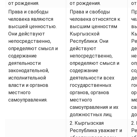
от рождения.
от рождения.
от
Права и свободы
Права и свободы
Пр
человека являются
человека относятся к
че
высшей ценностью.
высшим ценностям
в
Они действуют
Кыргызской
К
непосредственно,
Республики. Они
Ре
определяют смысл и
действуют
д
содержание
непосредственно,
не
деятельности
определяют смысл и
оп
законодательной,
содержание
со
исполнительной
деятельности всех
де
власти и органов
государственных
го
местного
органов, органов
ор
самоуправления.
местного
ме
самоуправления и их
са
должностных лиц.
до
2. Кыргызская
2.
Республика уважает и
Ре