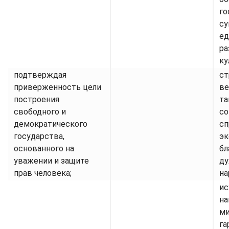
го
су
ед
ра
ку
подтверждая
ст
приверженность цели
ве
построения
та
свободного и
со
демократического
сп
государства,
эк
основанного на
бл
уважении и защите
ду
прав человека;
на
ис
на
ми
га