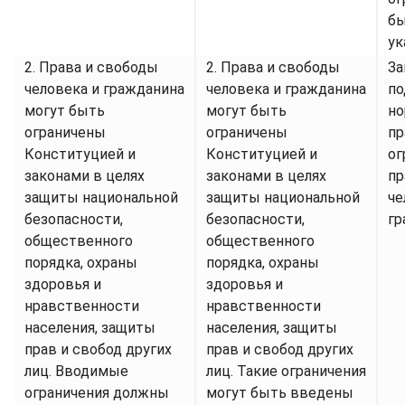
бы
ук
2. Права и свободы
2. Права и свободы
За
человека и гражданина
человека и гражданина
по
могут быть
могут быть
н
ограничены
ограничены
пр
Конституцией и
Конституцией и
ог
законами в целях
законами в целях
пр
защиты национальной
защиты национальной
че
безопасности,
безопасности,
гр
общественного
общественного
порядка, охраны
порядка, охраны
здоровья и
здоровья и
нравственности
нравственности
населения, защиты
населения, защиты
прав и свобод других
прав и свобод других
лиц. Вводимые
лиц. Такие ограничения
ограничения должны
могут быть введены