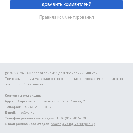
Правила комментирования
@1996-2026
ЗАО "Издательский дом "Вечерний Бишкек"
При размещении материалов на сторонних ресурсах гиперссылка на
источник обязательна.
Контакты редакции:
Адрес:
Кыргызстан, г. Бишкек, ул. Усенбаева, 2.
Телефон:
+996 (312) 88-18-09.
E-mail:
info@vb.kg
Телефон рекламного отдела:
+996 (312) 48-62-03.
E-mail рекламного отдела:
vbavto@vb.kg, vb48k@vb.kg