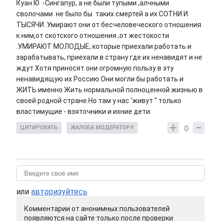
Куан Ю -Сингапур, а не были тупыми ,алчными
сволочами не было бы таких смертей а их СОТНИ И
ТЫСЯЧИ .Умирают они от бесчеловеческого отношения
к ним,от скотского отношения ,от жестокости
.УМИРАЮТ МОЛОДЫЕ, которые приехали работать и
зарабатывать, приехали в страну где их ненавидят и не
ждут.Хотя приносят они огромную пользу в эту
ненавидящую их Россию.Они могли бы работать и
ЖИТЬ именно Жить нормальной полноценной жизнью в
своей родной стране.Но там у нас 'живут " только
властимущие - взяточники и ихние дети.
0
ЦИТИРОВАТЬ
ЖАЛОБА МОДЕРАТОРУ
или
авторизуйтесь
Комментарии от анонимных пользователей
появляются на сайте только после проверки