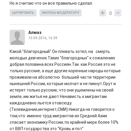
Но я считаю что он все правильно сделал.
0
ЦИТИРОВАТЬ
ЖАЛОБА МОДЕРАТОРУ
Алмаз
10.09.2016, 16:39
Какой "благородный".Он плевать хотел, на смерть
молодых девченок.Таких "благородных" к сожалению
добрая половина всех Россиян.Так как Россия это не
только русские, а еще другие коренные народы которые
проживали на абсолютно большей части территории
нынешней России, которые молчат и не пикнут.Орут и
истерят только русские, что они ущемлены на своей
земле, им житья не дают.Ненависть к мигрантам
каждодневно льется отовсюду.
(Телевидение,интернет,СМИ) Никогда не говорится о
том,что именно труд мигрантов из Средней Азии
спасает экономику России, по крайней мере более 10%
от ВВП государства это "Кровь и пот"