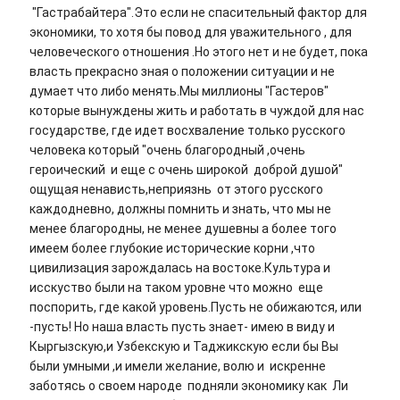
"Гастрабайтера".Это если не спасительный фактор для
экономики, то хотя бы повод для уважительного , для
человеческого отношения .Но этого нет и не будет, пока
власть прекрасно зная о положении ситуации и не
думает что либо менять.Мы миллионы "Гастеров"
которые вынуждены жить и работать в чуждой для нас
государстве, где идет восхваление только русского
человека который "очень благородный ,очень
героический и еще с очень широкой доброй душой"
ощущая ненависть,неприязнь от этого русского
каждодневно, должны помнить и знать, что мы не
менее благородны, не менее душевны а более того
имеем более глубокие исторические корни ,что
цивилизация зарождалась на востоке.Культура и
исскуство были на таком уровне что можно еще
поспорить, где какой уровень.Пусть не обижаются, или
-пусть! Но наша власть пусть знает- имею в виду и
Кыргызскую,и Узбекскую и Таджикскую если бы Вы
были умными ,и имели желание, волю и искренне
заботясь о своем народе подняли экономику как Ли