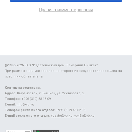
Правила комментирования
@1996-2026
ЗАО "Издательский дом "Вечерний Бишкек"
При размещении материалов на сторонних ресурсах гиперссылка на
источник обязательна.
Контакты редакции:
Адрес:
Кыргызстан, г. Бишкек, ул. Усенбаева, 2.
Телефон:
+996 (312) 88-18-09.
E-mail:
info@vb.kg
Телефон рекламного отдела:
+996 (312) 48-62-03.
E-mail рекламного отдела:
vbavto@vb.kg, vb48k@vb.kg