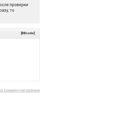
осле проверки
азу, то
[BBcode]
ла комментирования