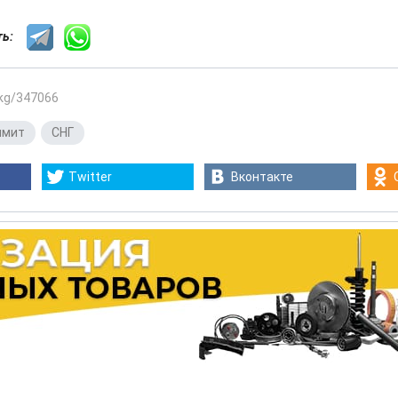
сть:
.kg/347066
ммит
,
СНГ
Twitter
Вконтакте