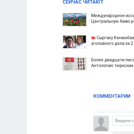
СЕЙЧАС ЧИТАЮТ
Международное иссл
Центральную Азию р
Сыргаку Кенжебае
уголовного дела за 2
Более двадцати пис
Антологию тюркских
КОММЕНТАРИИ