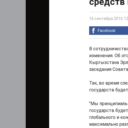
средств
16 сентября 2016 12
Facebook
В сотрудничеств
изменения. Об эт
Кыргызстана Эрл
заседания Совета
Так, во время сл
государств буде
"Мы принципиальн
государств буде
глобального и ко
максимально разг