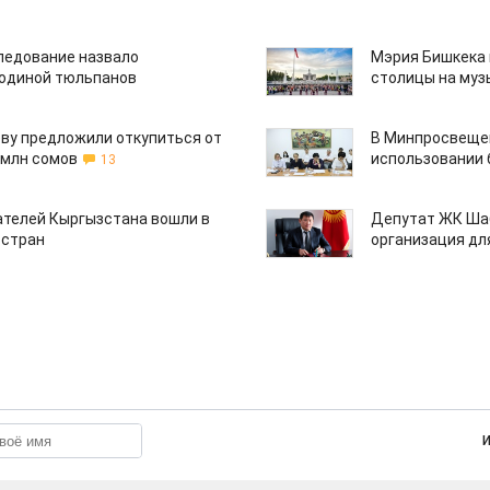
едование назвало
Мэрия Бишкека 
одиной тюльпанов
столицы на муз
ву предложили откупиться от
В Минпросвещен
 млн сомов
использовании
13
ателей Кыргызстана вошли в
Депутат ЖК Шаб
 стран
организация дл