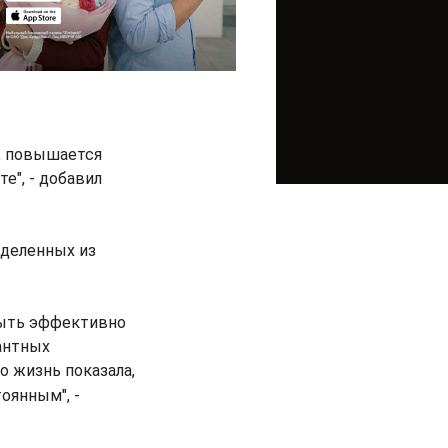
, повышается
е", - добавил
ыделенных из
быть эффективно
антных
о жизнь показала,
оянным", -