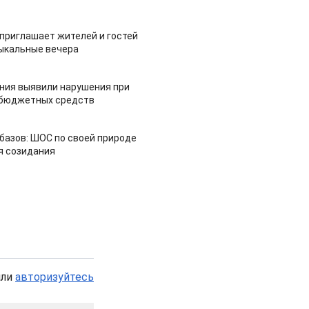
приглашает жителей и гостей
ыкальные вечера
ия выявили нарушения при
 бюджетных средств
азов: ШОС по своей природе
я созидания
или
авторизуйтесь