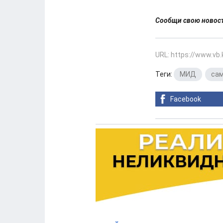
Сообщи свою ново
URL: https://www.vb
Теги:
МИД
,
са
Facebook