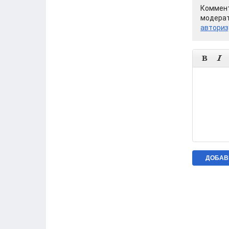
Коммент
модерат
авториз

