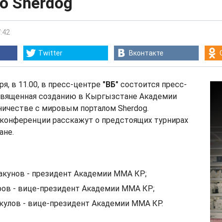
ю Sherdog
:42
Twitter
Вконтакте
ря, в 11.00, в пресс-центре
"ВБ"
состоится пресс-
священная созданию в Кыргызстане Академии
ничестве с мировым порталом Sherdog.
-конференции расскажут о предстоящих турнирах
ане.
акунов - президент Академии ММА КР;
ов - вице-президент Академии ММА КР;
улов - вице-президент Академии ММА КР.