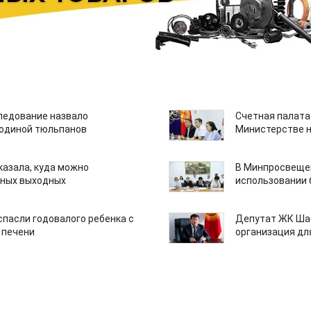
едование назвало
Счетная палата
одиной тюльпанов
Министерстве н
казала, куда можно
В Минпросвещен
нных выходных
использовании
спасли годовалого ребенка с
Депутат ЖК Шаб
 печени
организация дл