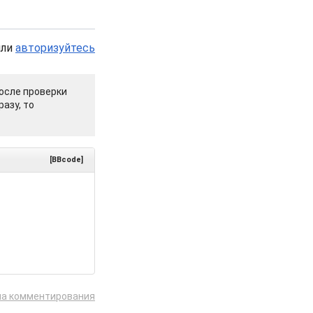
или
авторизуйтесь
осле проверки
азу, то
[BBcode]
ла комментирования