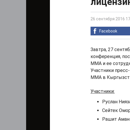
лицензи
26 сентября 2016 17
Facebook
Завтра, 27 сентяб
конференция, по
ММА и ее сотруд
Участники пресс
ММА в Кыргызст
Участники:
Руслан Нияз
Сейтек Омор
Рашит Аманк