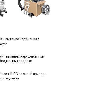
 КР выявила нарушения в
ауки
ия выявили нарушения при
 бюджетных средств
азов: ШОС по своей природе
я созидания