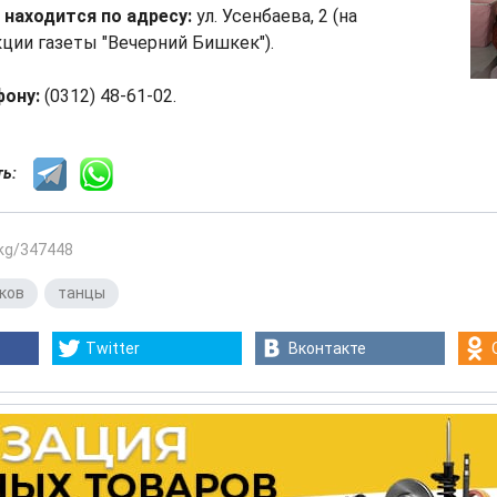
 находится по адресу:
ул. Усенбаева, 2 (на
ции газеты "Вечерний Бишкек").
фону:
(0312) 48-61-02.
сть:
.kg/347448
ков
,
танцы
Twitter
Вконтакте