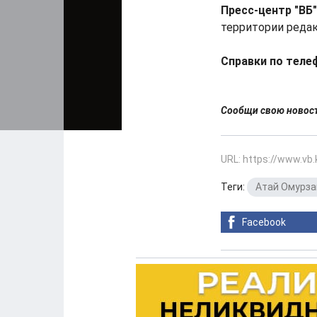
Пресс-центр "ВБ"
территории редак
Справки по теле
Сообщи свою ново
URL: https://www.vb
Теги:
Атай Омурза
Facebook