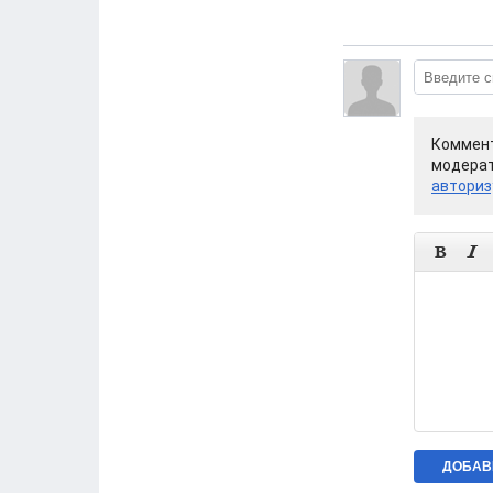
Коммент
модерат
авториз

