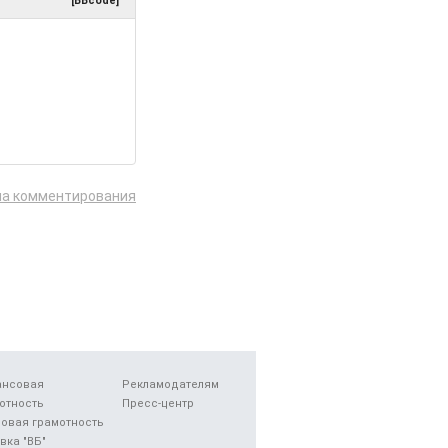
[BBcode]
ла комментирования
ансовая
Рекламодателям
отность
Пресс-центр
овая грамотность
вка "ВБ"