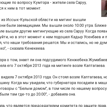
ющие по вопросу Кумтора - жители села Саруу,
я к ним в тот момент.
у из Иссык-Кульской области на митинг вышли
они были заемщицами. Мы вышли около 10.00 утра. Ближе 
ле вышли другие митингующие из села Саруу. Когда появ
 уйти, но в этот момент к нам подошел Кадыр Усенбаев и 
л, что наши требования решатся. Мы и остались, но не дум
хо", - сказала Кенекеева.
ора о том, знает ли она подсудимого Кенжебека Жумабаев
ела его 7 октября 2013 года на митинге возле Каптагаева.
 видела 7 октября 2013 года. Он стоял возле Каптагаева, но
ашину. Когда мы увидели, что губернатора посадили в маши
еговоры с "Белым домом", в том числе по нашему вопрос
ыли там где-то до 20.00", - добавила она.
ла, что является председателем комитета по защите пра