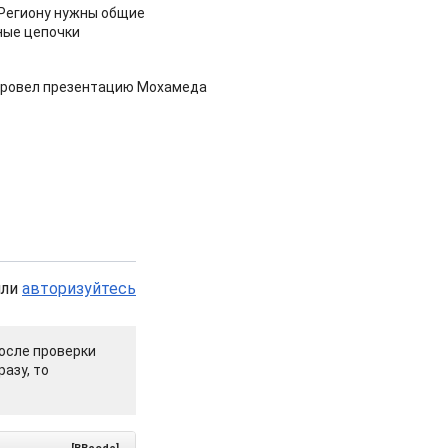
 Региону нужны общие
ные цепочки
провел презентацию Мохамеда
или
авторизуйтесь
осле проверки
азу, то