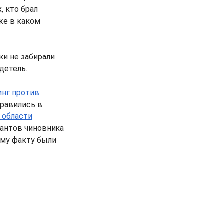
, кто брал
кже в каком
ки не забирали
идетель.
нг против
правились в
 области
рантов чиновника
ому факту были