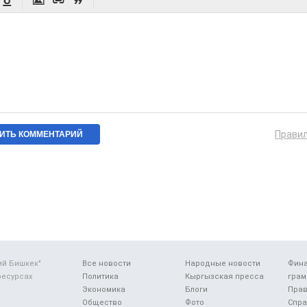




Прави
ий Бишкек"
Все новости
Народные новости
Фин
ресурсах
Политика
Кыргызская пресса
грам
Экономика
Блоги
Прав
Общество
Фото
Спра