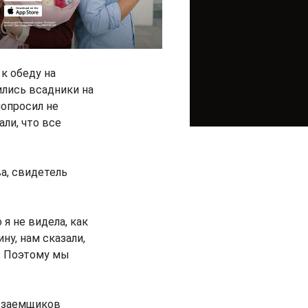
к обеду на
ились всадники на
попросил не
али, что все
а, свидетель
 я не видела, как
ну, нам сказали,
у. Поэтому мы
в заемщиков