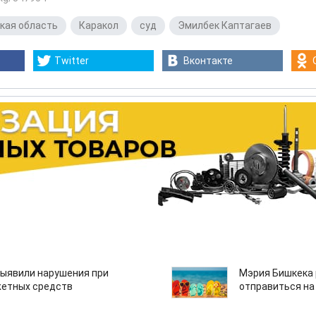
кая область
,
Каракол
,
суд
,
Эмилбек Каптагаев
Twitter
Вконтакте
ыявили нарушения при
Мэрия Бишкека 
етных средств
отправиться на