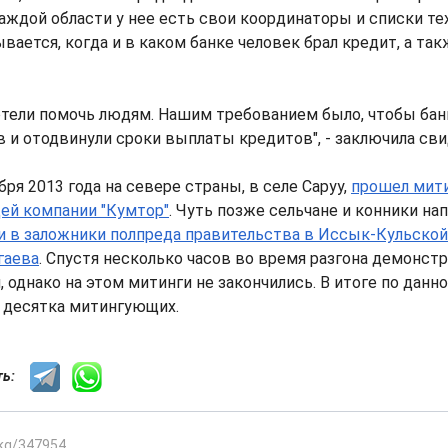
аждой области у нее есть свои координаторы и списки тех
ывается, когда и в каком банке человек брал кредит, а та
отели помочь людям. Нашим требованием было, чтобы бан
 и отодвинули сроки выплаты кредитов", - заключила св
ря 2013 года на севере страны, в селе Саруу,
прошел мити
й компании "Кумтор"
. Чуть позже сельчане и конники на
и в заложники полпреда правительства в Иссык-Кульской
гаева
. Спустя несколько часов во время разгона демонст
, однако на этом митинги не закончились. В итоге по данн
 десятка митингующих.
сть:
.kg/347954