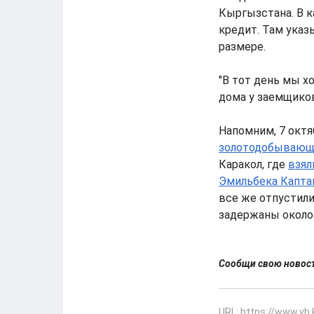
Кыргызстана. В к
кредит. Там указ
размере.
"В тот день мы х
дома у заемщиков
Напомним, 7 октяб
золотодобывающе
Каракол, где
взял
Эмильбека Капта
все же отпустили
задержаны около
Сообщи свою ново
URL: https://www.vb