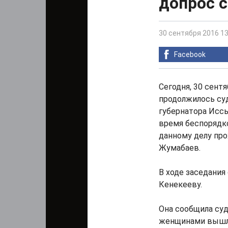
допрос 
30 сентября 2016 13
Facebook
Сегодня, 30 сент
продолжилось суд
губернатора Исс
время беспорядко
данному делу про
Жумабаев.
В ходе заседания
Кенекееву.
Она сообщила суду
женщинами вышла 