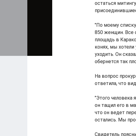
остаться митингу
присоединившиес
"По моему списк
850 женщин. Все 
площадь в Карако
конях, мы хотели
уходить. Он сказа
обернется так пло
На вопрос прокур
ответила, что вид
"Этого человека я
он тащил его в м
что он ведет пер
остались. Мы проб
Свидетель поясни