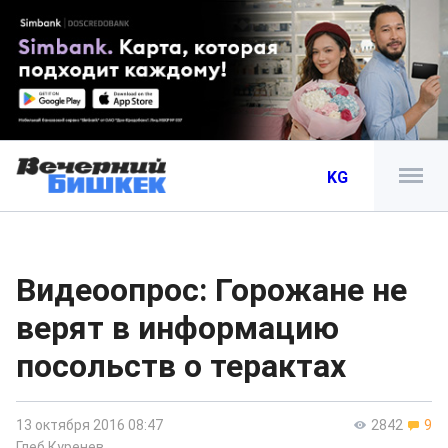
KG
Видеоопрос: Горожане не
верят в информацию
посольств о терактах
13 октября 2016 08:47
2842
9
Глеб Куренев