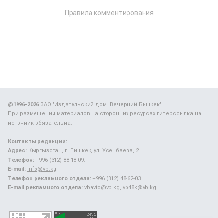
Правила комментирования
@1996-2026
ЗАО "Издательский дом "Вечерний Бишкек"
При размещении материалов на сторонних ресурсах гиперссылка на
источник обязательна.
Контакты редакции:
Адрес:
Кыргызстан, г. Бишкек, ул. Усенбаева, 2.
Телефон:
+996 (312) 88-18-09.
E-mail:
info@vb.kg
Телефон рекламного отдела:
+996 (312) 48-62-03.
E-mail рекламного отдела:
vbavto@vb.kg, vb48k@vb.kg