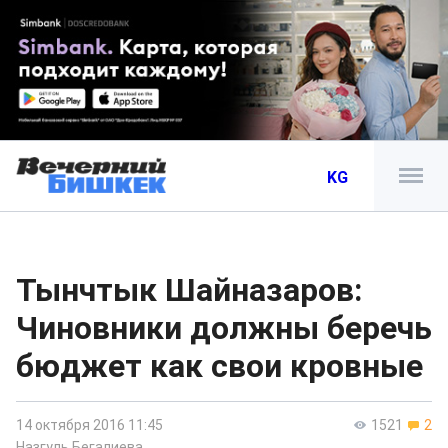
KG
Тынчтык Шайназаров:
Чиновники должны беречь
бюджет как свои кровные
14 октября 2016 11:45
1521
2
Назгуль Бегалиева