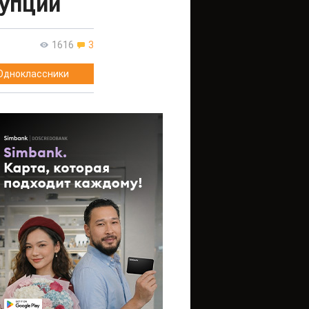
рупции
1616
3
Одноклассники