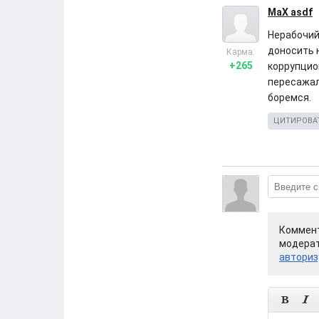
MaX asdf
Нерабочий 
доносить н
Карма:
+265
коррупцион
пересажал
боремся.
ЦИТИРОВА
Коммент
модерат
авториз

