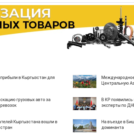
 прибыли в Кыргызстан для
Международное
Центральную А
скацию грузовых авто за
В КР появились
еревозок
эксперты по Д
ателей Кыргызстана вошли в
На въезде в Би
 стран
доминанта