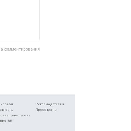
ла комментирования
ансовая
Рекламодателям
отность
Пресс-центр
овая грамотность
вка "ВБ"