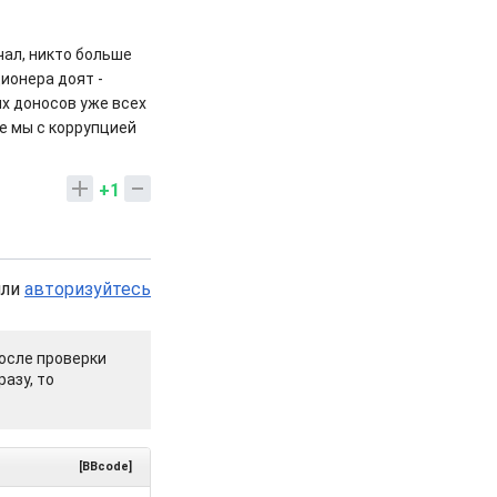
чал, никто больше
ционера доят -
их доносов уже всех
е мы с коррупцией
+1
или
авторизуйтесь
осле проверки
азу, то
[BBcode]