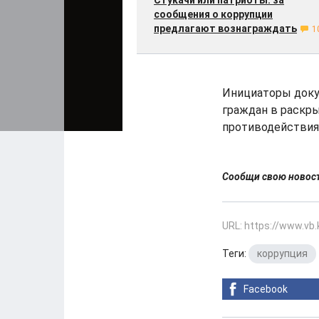
Стукачи или патриоты: за
сообщения о коррупции
предлагают вознаграждать
1
Инициаторы докум
граждан в раскры
противодействия
Сообщи свою ново
URL: https://www.vb
Теги:
коррупция
Facebook