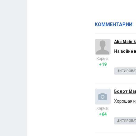
КОММЕНТАРИИ
Alia Malin
На войне 
Карма:
+19
ЦИТИРОВА
Болот Ма
Хорошая ид
Карма:
+64
ЦИТИРОВА