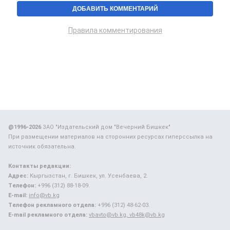
Правила комментирования
@1996-2026
ЗАО "Издательский дом "Вечерний Бишкек"
При размещении материалов на сторонних ресурсах гиперссылка на
источник обязательна.
Контакты редакции:
Адрес:
Кыргызстан, г. Бишкек, ул. Усенбаева, 2.
Телефон:
+996 (312) 88-18-09.
E-mail:
info@vb.kg
Телефон рекламного отдела:
+996 (312) 48-62-03.
E-mail рекламного отдела:
vbavto@vb.kg, vb48k@vb.kg