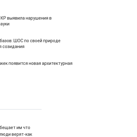
 КР выявила нарушения в
ауки
азов: ШОС по своей природе
я созидания
шкек появится новая архитектурная
обещает им что
 люди верят-как