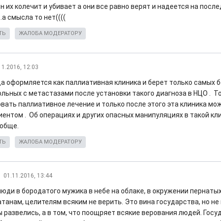
н их колечит и убивает а они все равно верят и надеется на пос
.а смысла то нет((((
ТЬ
ЖАЛОБА МОДЕРАТОРУ
11.2016, 12:03
да оформляется как паллиативная клиника и берет только самых
ольных с метастазами после установки такого диагноза в НЦО . 
вать паллиативное лечение и только после этого эта клиника мо
иентом . Об операциях и других опасных манипуляциях в такой кл
ообще.
ТЬ
ЖАЛОБА МОДЕРАТОРУ
01.11.2016, 13:44
люди в бородатого мужика в небе на облаке, в окружении пернаты
танам, целителям всяким не верить. Это вина государства, но не 
 развелись, а в том, что поощряет всякие верования людей. Госу