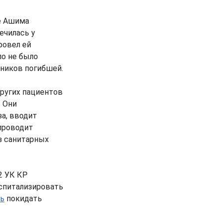
е Ашима
ечилась у
ровел ей
ло не было
нников погибшей.
ругих пациентов
. Они
за, вводит
проводит
з санитарных
2 УК КР
оспитализировать
сь
покидать