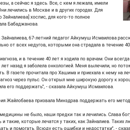
зы, а сейчас я здесь. Все, с кем я лежала, имели
Они лечились в Москве и в других городах. Для
р Зайналиева] хоспис, для кого-то полное
зала Бабаджанова.
 Зайналиева, 67-летний педагог Айкумуш Исмаилова расска
льно от всех недугов, которыми она страдала в течение 40
иагноза, и в течение 40 лет я ходила по врачам. Они всегд
 лет назад я заболела онкологией. Меня вылечили, но пот
ь. В газете прочитала про Хашима и приехала к нему на ле
агноз через пульс. Он открыл мне широкую дорогу к хор
ла его поддержать", - сказала Айкумуш Исмаилова.
рия Жайлобаева призвала Минздрав поддержать его метод
медицины не было, наши предки так и лечились. Слава богу
 и такие, которые лечатся у таких, как Зайналиев. Таких лю
ть и помогать. Всюду есть ошибки и недостатки", - сказ