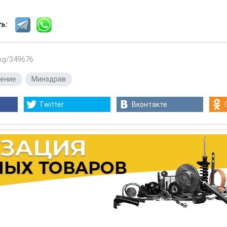
сть:
.kg/349676
нение
,
Минздрав
Twitter
Вконтакте