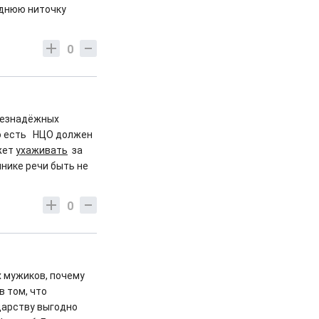
леднюю ниточку
0
 безнадёжных
То есть НЦО должен
жет
ухаживать
за
инике речи быть не
0
х мужиков, почему
в том, что
дарству выгодно