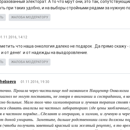
разованный электорат. А то что мрут они, это так, сопутствующий
ать при таких удобно, и на выборы стройными рядами за нужную п
ТЬ
ЖАЛОБА МОДЕРАТОРУ
01.11.2016, 14:12
етить что наша онкология далеко не подарок . Да прямо скажу - 
и от денег и от надежды на выздоровление.
ТЬ
ЖАЛОБА МОДЕРАТОРУ
shebaeva
01.11.2016, 19:30
 точно. Прошла через чистилище под названием Наццентр Онкологии 
диагноз не могут поставить, не говоря о внимании и сострадании, в
жно больные. Мало того что химиотерапия и лучевая терапия стоят 
тся сдавать анализы на частных лабораториях (где цены заоблачные
 в частном порядке...Сделают и операцию, и химию, и лучевую и чере
т домой умирать. Заметьте, дальше родственники сами должны пор
ов (чтобы получить заветный красный или желтый рецепт), в то врем