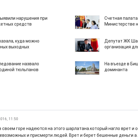
ыявили нарушения при
Счетная палата
етных средств
Министерстве н
казала, куда можно
Депутат ЖК Шаб
нных выходных
организация дл
едование назвало
На въезде в Би
одиной тюльпанов
доминанта
2016, 11:50
в своем горе надеются на этого шарлатана.который нагло врет и 
евозможных и присмерти людей. Врет и берет бешенные деньги а