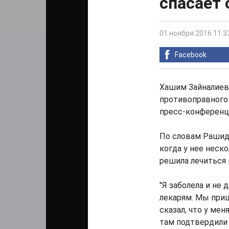
спасает 
01 ноября 2016 11:3
Facebook
Хашим Зайналиев 
противоправного 
пресс-конференци
По словам Рашиды
когда у нее неско
решила лечиться
"Я заболела и не 
лекарям. Мы пришл
сказал, что у ме
там подтвердили 