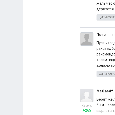
жаль что о
держатся..
ЦИТИРОВА
Петр
01.
Пусть тог
раковых б
рекомендо
таким пац
должно в
ЦИТИРОВА
MaX asdf
Верят же 
бы и шарла
Карма:
+265
шарлатаны