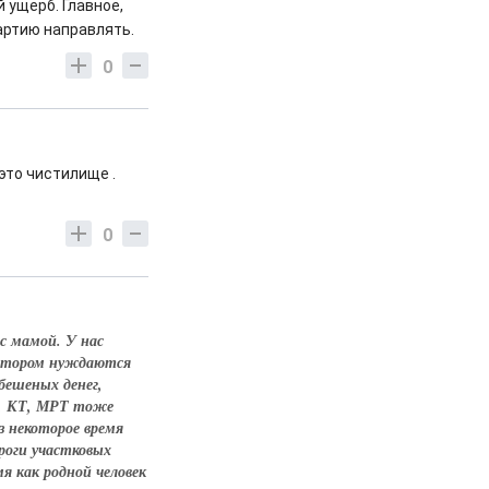
 ущерб. Главное,
артию направлять.
0
это чистилище .
0
с мамой. У нас
 котором нуждаются
бешеных денег,
), КТ, МРТ тоже
з некоторое время
оги участковых
я как родной человек