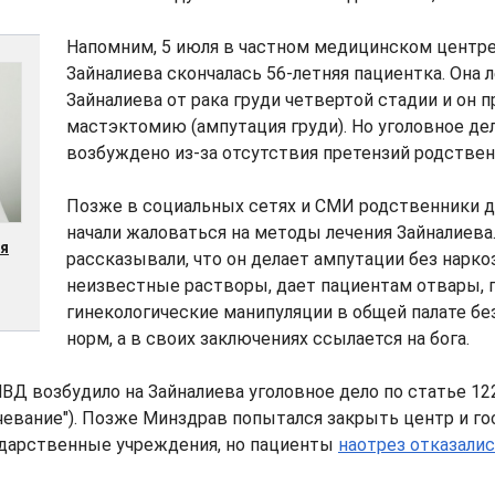
Напомним, 5 июля в частном медицинском центр
Зайналиева скончалась 56-летняя пациентка. Она л
Зайналиева от рака груди четвертой стадии и он п
мастэктомию (ампутация груди). Но уголовное де
возбуждено из-за отсутствия претензий родстве
Позже в социальных сетях и СМИ родственники д
начали жаловаться на методы лечения Зайналиева
ся
рассказывали, что он делает ампутации без нарко
неизвестные растворы, дает пациентам отвары, 
гинекологические манипуляции в общей палате бе
норм, а в своих заключениях ссылается на бога.
ВД возбудило на Зайналиева уголовное дело по статье 12
чевание"). Позже Минздрав попытался закрыть центр и г
ударственные учреждения, но пациенты
наотрез отказали