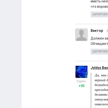
иметь необ
что воров
ЦИТИРОВА
Виктор
Должен зам
Обчищают 
ЦИТИРОВА
Jyldyz Be
Да, это
верный 
Карма:
безнаде
+85
приходи
делаются
отпустя
онколог