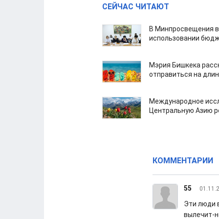
СЕЙЧАС ЧИТАЮТ
В Минпросвещения в
использовании бюдж
Мэрия Бишкека расс
отправиться на дли
Международное иссл
Центральную Азию р
КОММЕНТАРИИ
55
01.11.
Эти люди 
вылечит-н