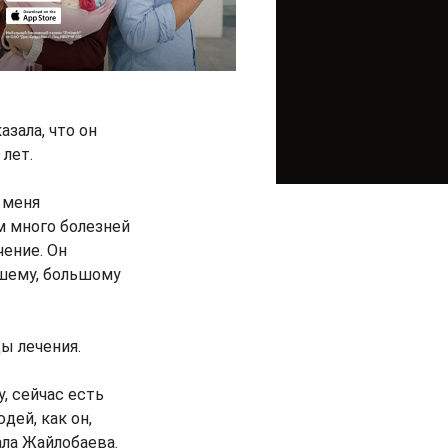
зала, что он
 лет.
а меня
ом много болезней
чение. Он
ошему, большому
ы лечения.
, сейчас есть
дей, как он,
ала Жайлобаева.