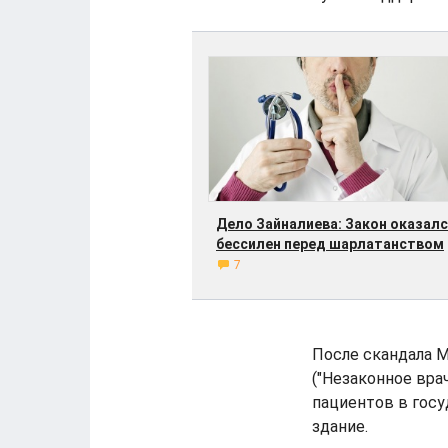
Дело Зайналиева: Закон оказал
бессилен перед шарлатанством
7
После скандала М
("Незаконное вра
пациентов в гос
здание.