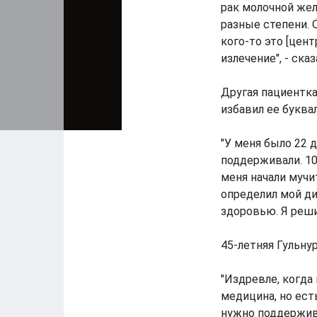
рак молочной желе
разные степени. 
кого-то это [цент
излечение", - ска
Другая пациентка
избавил ее буква
"У меня было 22 д
поддерживали. 10
меня начали мучит
определил мой ди
здоровью. Я реши
45-летняя Гульну
"Издревле, когда 
медицина, но есть
нужно поддержива