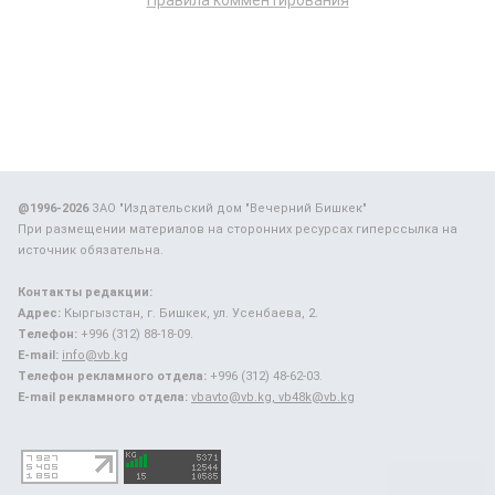
Правила комментирования
@1996-2026
ЗАО "Издательский дом "Вечерний Бишкек"
При размещении материалов на сторонних ресурсах гиперссылка на
источник обязательна.
Контакты редакции:
Адрес:
Кыргызстан, г. Бишкек, ул. Усенбаева, 2.
Телефон:
+996 (312) 88-18-09.
E-mail:
info@vb.kg
Телефон рекламного отдела:
+996 (312) 48-62-03.
E-mail рекламного отдела:
vbavto@vb.kg, vb48k@vb.kg