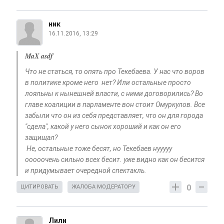
ник
16.11.2016, 13:29
MaX asdf
Что не статься, то опять про Текебаева. У нас что воров
в политике кроме него нет? Или остальные просто
лояльны к нынешней власти, с ними договорились? Во
главе коалиции в парламенте вон стоит Омуркулов. Все
забыли что он из себя представляет, что он для города
"сдела", какой у него сынок хороший и как он его
защищал?
Не, остальные тоже бесят, но Текебаев нууууу
ооооочень сильно всех бесит. уже видно как он бесится
и придумывает очередной спектакль.
0
ЦИТИРОВАТЬ
ЖАЛОБА МОДЕРАТОРУ
Лили