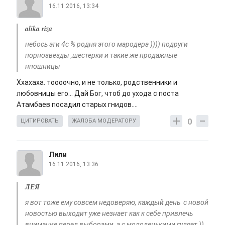
16.11.2016, 13:34
alika riza
небось эти 4с % родня этого мародера )))) подруги
порнозвезды ,шестерки и такие же продажные
нпошницы
Ххахаха. тоооочно, и не только, родственники и
любовницы его... Дай Бог, чтоб до ухода с поста
Атамбаев посадил старых гнидов....
0
ЦИТИРОВАТЬ
ЖАЛОБА МОДЕРАТОРУ
Лили
16.11.2016, 13:36
ЛЕЯ
я вот тоже ему совсем недоверяю, каждый день с новой
новостью выходит уже незнает как к себе привлечь
внимание перед выборами, а с молоденькими гуляет ))