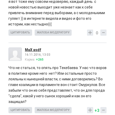
я вот тоже ему совсем недоверяю, каждый день с
новой новостью выходит уже незнает как к себе
привлечь внимание перед выборами, а с молоденькими
гуляет )) в интернете видела и видео и фото его
истории, как нестыдно(((
0
ЦИТИРОВАТЬ
ЖАЛОБА МОДЕРАТОРУ
MaX asdf
16.11.2016, 13:03
Карма:
+265
Что не статься, то опять про Текебаева. У нас что воров
в политике кроме него нет? Или остальные просто
лояльны к нынешней власти, с ними договорились? Во
главе коалиции в парламенте вон стоит Омуркулов. Все
забыли что он из себя представляет, что он для города
"сдела", какой у него сынок хороший и как он его
защищал?
+3
ЦИТИРОВАТЬ
ЖАЛОБА МОДЕРАТОРУ