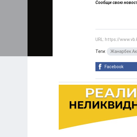
Сообщи свою ново
URL: https://www.vb
Теги:
Жанарбек А
Facebook