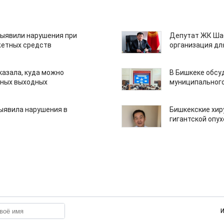
ыявили нарушения при
Депутат ЖК Шаб
етных средств
организация дл
казала, куда можно
В Бишкеке обсу
нных выходных
муниципального
ыявила нарушения в
Бишкекские хир
гигантской опу