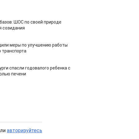
азов: ШОС по своей природе
я созидания
дили меры по улучшению работы
 транспорта
урги спасли годовалого ребенка с
холью печени
или
авторизуйтесь