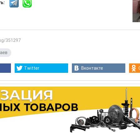
сть:
.kg/351297
каев
Twitter
Вконтакте