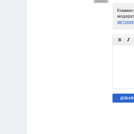
Коммент
модерат
авториз

