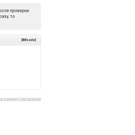
осле проверки
азу, то
[BBcode]
ла комментирования