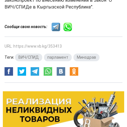
законопроект по внесению изменений в Закон "О
ВИЧ/СПИДе в Кыргызской Республике".
Сообщи свою новость:
URL: https://www.vb.kg/353413
Теги:
ВИЧ/СПИД
,
парламент
,
Минздрав