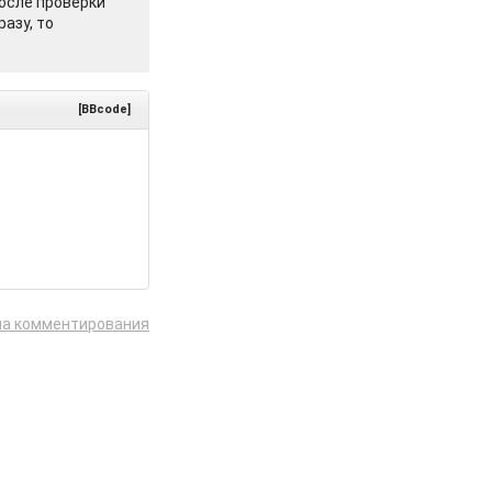
осле проверки
азу, то
[BBcode]
ла комментирования