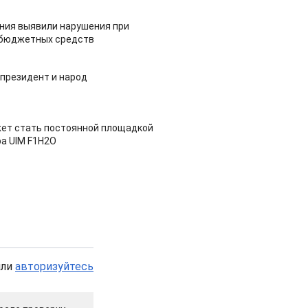
ия выявили нарушения при
 бюджетных средств
 президент и народ
ет стать постоянной площадкой
а UIM F1H2O
или
авторизуйтесь