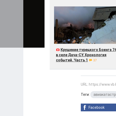
Крушение турецкого Боинга 7
в селе Дача-СУ. Хронология
событий. Часть 1
37
URL: https://www.vb
Теги:
авиакатаст
Facebook