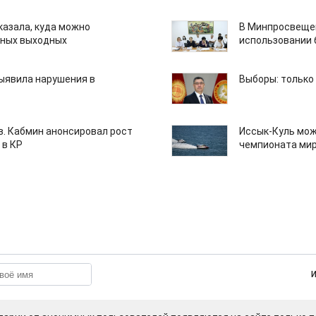
казала, куда можно
В Минпросвещен
нных выходных
использовании
ыявила нарушения в
Выборы: только
ов. Кабмин анонсировал рост
Иссык-Куль мож
 в КР
чемпионата мир