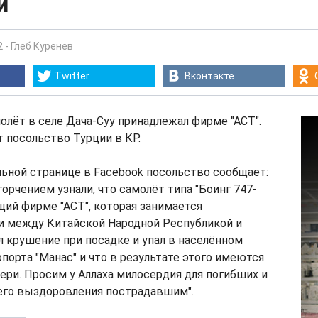
и
2
-
Глеб Куренев
Twitter
Вконтакте
лёт в селе Дача-Суу принадлежал фирме "АСТ".
 посольство Турции в КР.
ьной странице в Facebook посольство сообщает:
орчением узнали, что самолёт типа "Боинг 747-
щий фирме "АСТ", которая занимается
и между Китайской Народной Республикой и
л крушение при посадке и упал в населённом
опорта "Манас" и что в результате этого имеются
ери. Просим у Аллаха милосердия для погибших и
го выздоровления пострадавшим".