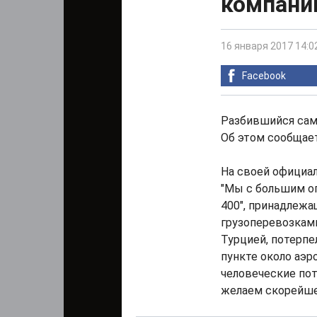
компани
16 января 2017 14:0
Facebook
Разбившийся само
Об этом сообщает
На своей официал
"Мы с большим ог
400", принадлежа
грузоперевозкам
Турцией, потерпе
пункте около аэр
человеческие пот
желаем скорейше