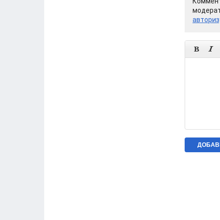
Коммент
модерат
авториз

