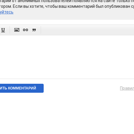
арии от анонимных пользователей появляются на сайте только п
ором. Если вы хотите, чтобы ваш комментарий был опубликован ср
уйтесь




Прави