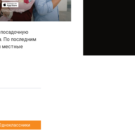
о-посадочную
а. По последним
 и местные
Одноклассники