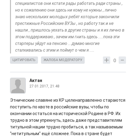
специалистов они кстати рады работать ради страны ,
но к сожалению они здесь ни кому не нужны , лично
знаю нескольких молодых ребят которые закончили
престижные Российские ВУЗы , но работу так и не
нашли , пришлось уехать в другие страны и я их лично в
этом поддерживаю , зачем им гнить здесь ....пока эти
старперы уйдут на пенсию ...думаю многие
сталкивались с этим и поймут о чем я ....
0
ЦИТИРОВАТЬ
ЖАЛОБА МОДЕРАТОРУ
Актан
27.01.2017, 21:48
Этнические славяне из КР целенаправленно стараются
поступить по квоте в российские вузы, чтобы по
окончании остаться на исторической Родине в РФ. Их
трудно в этом упрекнуть, здесь даже представителям
титульной нации трудно пробиться, а так называемым
"нетитульным" ещё сложнее. Пока в стране будет