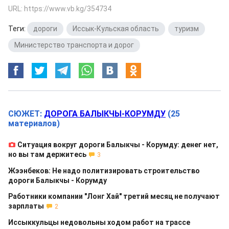
URL: https://www.vb.kg/354734
Теги:
дороги
,
Иссык-Кульская область
,
туризм
,
Министерство транспорта и дорог
СЮЖЕТ:
ДОРОГА БАЛЫКЧЫ-КОРУМДУ
(25
материалов)
Ситуация вокруг дороги Балыкчы - Корумду: денег нет,
но вы там держитесь
3
Жээнбеков: Не надо политизировать строительство
дороги Балыкчы - Корумду
Работники компании "Лонг Хай" третий месяц не получают
зарплаты
2
Иссыккульцы недовольны ходом работ на трассе