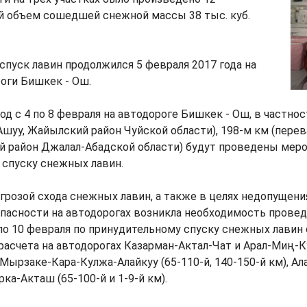
й объем сошедшей снежной массы 38 тыс. куб.
пуск лавин продолжился 5 февраля 2017 года на
оги Бишкек - Ош.
од с 4 по 8 февраля на автодороге Бишкек - Ош, в частнос
Ашуу, Жайылский район Чуйской области), 198-м км (перев
й район Джалал-Абадской области) будут проведены меро
 спуску снежных лавин.
угрозой схода снежных лавин, а также в целях недопущени
пасности на автодорогах возникла необходимость прове
по 10 февраля по принудительному спуску снежных лавин
расчета на автодорогах Казарман-Актал-Чат и Арал-Миң-Ку
), Мырзаке-Кара-Кулжа-Алайкуу (65-110-й, 140-150-й км), 
ка-Акташ (65-100-й и 1-9-й км).