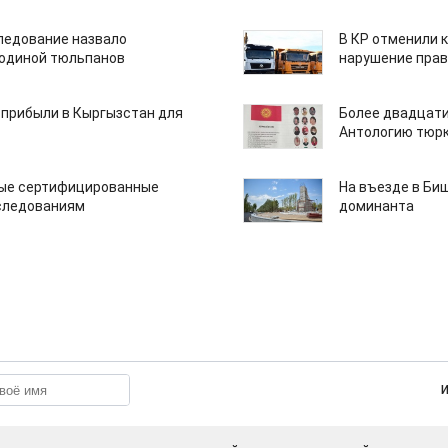
едование назвало
В КР отменили 
одиной тюльпанов
нарушение прав
 прибыли в Кыргызстан для
Более двадцати
Антологию тюрк
вые сертифицированные
На въезде в Би
следованиям
доминанта