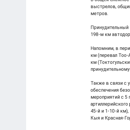
выстрелов, общи
метров.
Принудительный с
198-м км автодор
Напомним, в пери
км (перевал Тоо-
км (Токтогульски
принудительному
Также в связи с 
обеспечения безо
мероприятий с 5 
артиллерийского 
45-й и 1-10-й км
Кыя и Красная-Гор