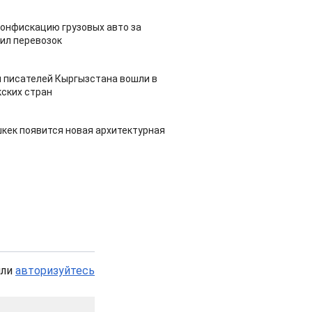
конфискацию грузовых авто за
ил перевозок
 писателей Кыргызстана вошли в
ских стран
шкек появится новая архитектурная
или
авторизуйтесь