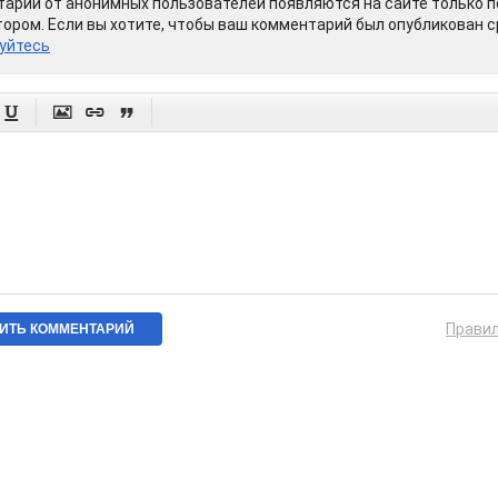
арии от анонимных пользователей появляются на сайте только п
ором. Если вы хотите, чтобы ваш комментарий был опубликован ср
уйтесь




Прави