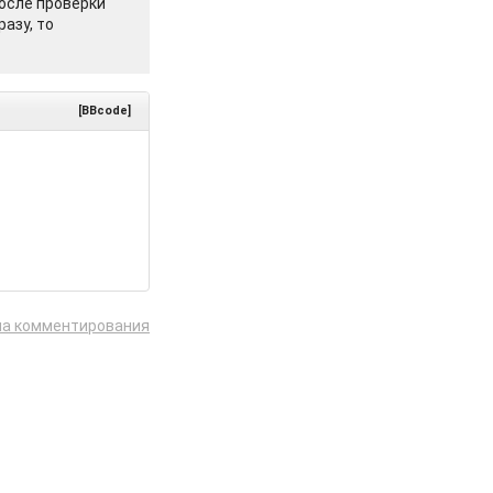
осле проверки
азу, то
[BBcode]
ла комментирования