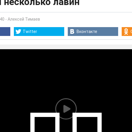
 несколько лавин
:40
-
Алексей Тимаев
Twitter
Вконтакте