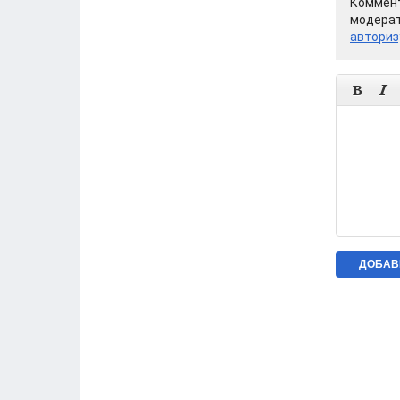
Коммент
модерат
авториз

