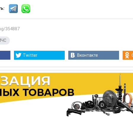
сть:
.kg/354887
МЧС
Twitter
Вконтакте