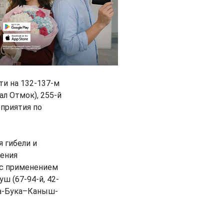
ти на 132-137-м
ал Отмок), 255-й
приятия по
я гибели и
дения
 с применением
ш (67-94-й, 42-
Ала-Бука–Каныш-