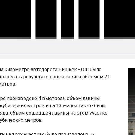
Скачать
Видео:
ВБ
-м километре автодороги Бишкек - Ош было
стрела, в результате сошла лавина объемом 21
метров.
тре произведено 4 выстрела, объем лавины
 кубических метров и на 135-м км также были
яда, объем сошедшей лавины на этом участке
кубических метров.
и на трех участках было произведено 12