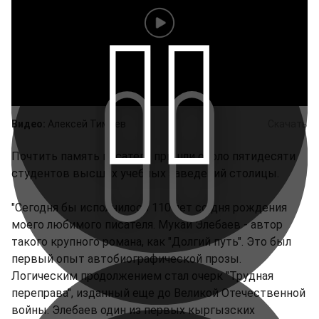
Видео:
Алексей Тимаев
Скачать
Почтить память писателя пришли около пятидесяти
студентов высших учебных заведений столицы.
"Сегодня бы исполнилось 110 лет со дня рождения
моего любимого писателя. Мукай Элебаев - автор
такого крупного романа, как "Долгий путь". Это был
первый опыт автобиографической прозы.
Логическим продолжением стал очерк "Трудная
переправа", изданный еще до Великой Отечественной
войны. Элебаев один из первых кыргызских