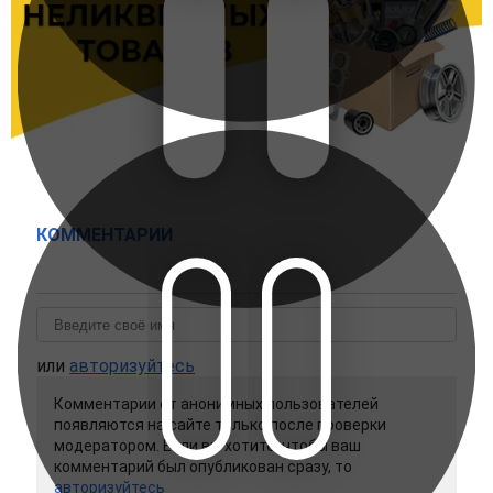
КОММЕНТАРИИ
или
авторизуйтесь
Комментарии от анонимных пользователей
появляются на сайте только после проверки
модератором. Если вы хотите, чтобы ваш
комментарий был опубликован сразу, то
авторизуйтесь