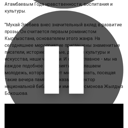
Атамбаевым Года нравственности, воспитания и
культуры.
"Мукай Элебаев внес значительный вклад в развитие
прозы. Он считается первым романистом
Кыргызстана, основателем этого жанра. На
сегодняшнее мероприятие приглашены знаменитые
писатели, историки, ученые, деятели культуры и
искусства, наши читатели. И самое главное - мы на
каждое подобное мероприятие приглашаем
молодежь, которая может многое узнать, посещая
такие вечера памяти", - сказала директор
национальной библиотеки имени А.Осмонова Жылдыз
Бокошова.