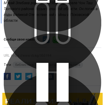
Мукай Элебаев родился в 1905 году в селе Чон Таш
Тюпского района Иссык-Кульской области. Он погиб в
годы Великой Отечественной войны в Псковской
области.
Сообщи свою новость:
URL: https://www.vb.kg/355194
Теги:
библиотека
,
литература
,
культура