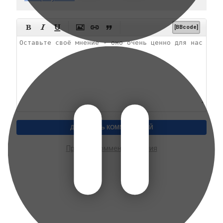






[BBcode]
Правила комментирования