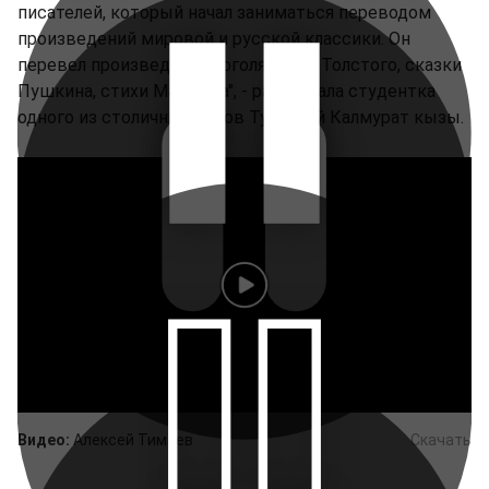
писателей, который начал заниматься переводом
произведений мировой и русской классики. Он
перевел произведения Гоголя, Льва Толстого, сказки
Пушкина, стихи Маршака", - рассказала студентка
одного из столичных вузов Турсунай Калмурат кызы.
Видео:
Алексей Тимаев
Скачать