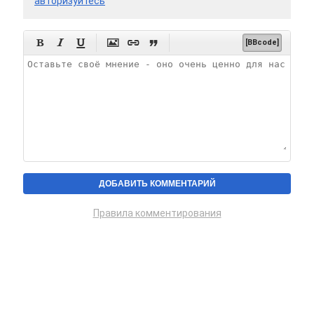
авторизуйтесь






[BBcode]
Правила комментирования