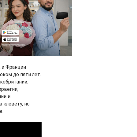
А и Франции
оком до пяти лет.
икобритании.
орвегии,
нии и
а клевету, но
в.