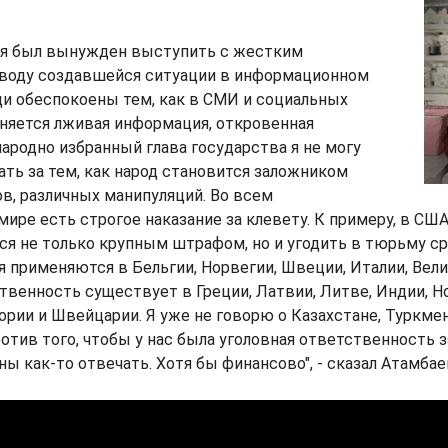
 я был вынужден выступить с жестким
оводу создавшейся ситуации в информационном
и обеспокоены тем, как в СМИ и социальных
няется лживая информация, откровенная
народно избранный глава государства я не могу
ть за тем, как народ становится заложником
в, различных манипуляций. Во всем
ире есть строгое наказание за клевету. К примеру, в СШ
я не только крупным штрафом, но и угодить в тюрьму ср
я применяются в Бельгии, Норвегии, Швеции, Италии, Вел
твенность существует в Греции, Латвии, Литве, Индии, Н
ории и Швейцарии. Я уже не говорю о Казахстане, Туркме
ротив того, чтобы у нас была уголовная ответственность з
ы как-то отвечать. Хотя бы финансово", - сказал Атамбае