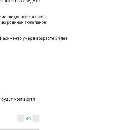
 бюджетных средств
 исследование назвало
зию родиной тюльпанов
Насименто умер в возрасте 34 лет
 будут мозги хотя
+1