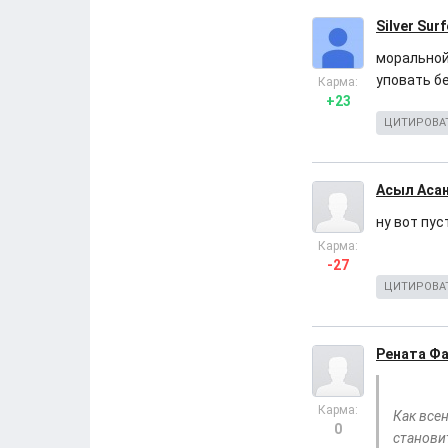
Silver Surf
моральной 
уповать б
Карма:
+23
ЦИТИРОВА
Асыл Аса
ну вот пус
Карма:
-27
ЦИТИРОВА
Рената Ф
Карма:
Как все
0
станови