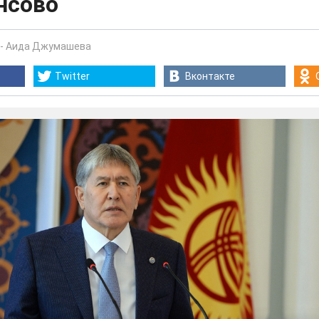
нсово
-
Аида Джумашева
Twitter
Вконтакте