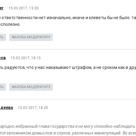
er
15.03.2017, 13:20
ответственности нет изначально, иначе и клеветы бы не было. та
есполезно
ТЬ
ЖАЛОБА МОДЕРАТОРУ
нов
15.03.2017, 18:15
ть радуются, что у нас наказывают штрафом, а не сроком как в др
ТЬ
ЖАЛОБА МОДЕРАТОРУ
адеева
15.03.2017, 18:20
народно избранный глава государства я не могу спокойно наблюдать з
тся заложником домыслов и слухов, различных манипуляций. Во вс