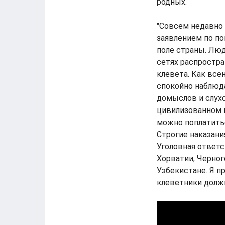
родных.
"Совсем недавно
заявлением по п
поле страны. Люд
сетях распростра
клевета. Как все
спокойно наблюда
домыслов и слухо
цивилизованном м
можно поплатитьс
Строгие наказани
Уголовная ответс
Хорватии, Черног
Узбекистане. Я п
клеветники должн