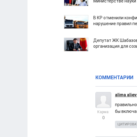
Министерстве науки
В КР отменили конфи
нарушение правил п
Депутат ЖК Шабазов
организация для со
КОММЕНТАРИИ
alima alie
правильно
бы включ
Карма:
0
ЦИТИРОВА