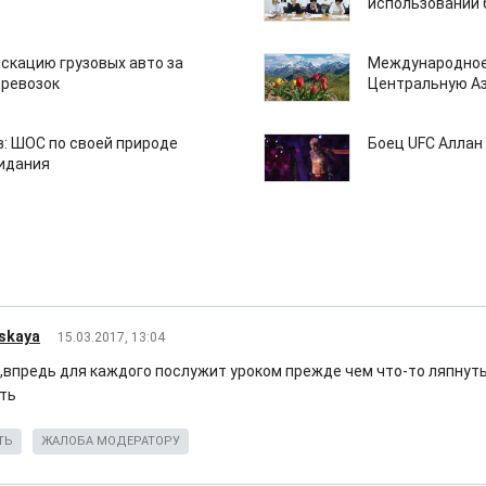
использовании
скацию грузовых авто за
Международное
еревозок
Центральную А
: ШОС по своей природе
Боец UFC Аллан 
зидания
vskaya
15.03.2017, 13:04
,впредь для каждого послужит уроком прежде чем что-то ляпнуть
ать
ТЬ
ЖАЛОБА МОДЕРАТОРУ