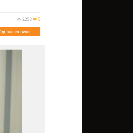
2258
5
Одноклассники