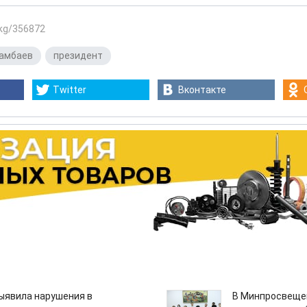
.kg/356872
тамбаев
,
президент
Twitter
Вконтакте
ыявила нарушения в
В Минпросвещен