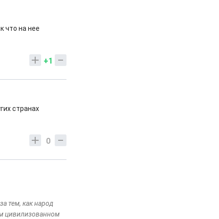
к что на нее
+1
угих странах
0
а тем, как народ
ем цивилизованном