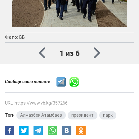
Фото:
ВБ
1 из 6
Сообщи свою новость:
URL: https://www.vb.kg/357266
Теги:
Алмазбек Атамбаев
,
президент
,
парк