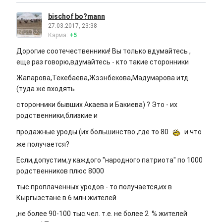
bischof bo?mann
27.03.2017, 23:38
Карма:
+5
Дорогие соотечественники! Вы только вдумайтесь ,
еще раз говорю,вдумайтесь - кто такие сторонники
Жапарова,Текебаева,Жээнбекова,Мадумарова итд.
(туда же входять
сторонники бывших Акаева и Бакиева) ? Это - их
родственники,близкие и
продажные уроды (их большинство ,где то 80
и что
же получается?
Если,допустим,у каждого "народного патриота" по 1000
родственников плюс 8000
тыс.проплаченных уродов - то получается,их в
Кыргызстане в 6 млн.жителей
,не более 90-100 тыс.чел. т.е. не более 2 % жителей