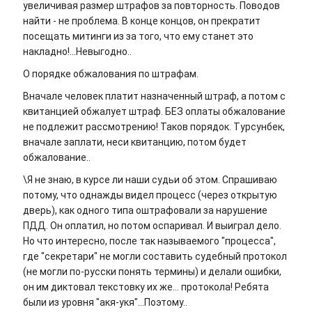
увеличивая размер штрафов за повторность. Поводов
найти - не проблема. В конце концов, он прекратит
посещать митинги из за того, что ему станет это
накладно!...Невыгодно..
О порядке обжалования по штрафам.
Вначале человек платит назначенный штраф, а потом с
квитанцией обжалует штраф. БЕЗ оплаты обжалование
не подлежит рассмотрению! Таков порядок. Турсунбек,
вначале заплати, неси квитанцию, потом будет
обжалование..
\Я не знаю, в курсе ли наши судьи об этом. Спрашиваю
потому, что однажды видел процесс (через открытую
дверь), как одного типа оштрафовали за нарушение
ПДД. Он оплатил, но потом оспаривал. И выиграл дело.
Но что интересно, после так называемого "процесса",
где "секретари" не могли составить судебный протокол
(не могли по-русски понять термины) и делали ошибки,
он им диктовал текстовку их же... протокола! Ребята
были из уровня "акя-укя"...Поэтому..