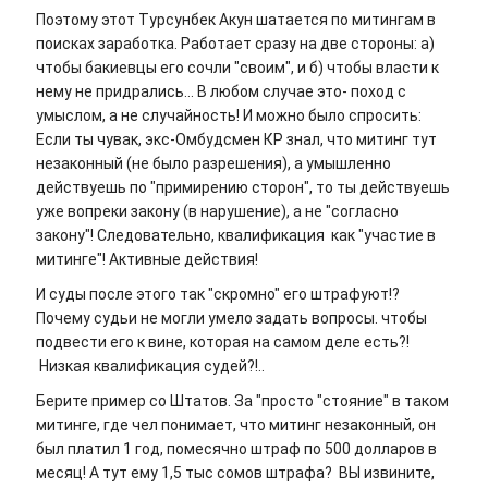
Поэтому этот Турсунбек Акун шатается по митингам в
поисках заработка. Работает сразу на две стороны: а)
чтобы бакиевцы его сочли "своим", и б) чтобы власти к
нему не придрались... В любом случае это- поход с
умыслом, а не случайность! И можно было спросить:
Если ты чувак, экс-Омбудсмен КР знал, что митинг тут
незаконный (не было разрешения), а умышленно
действуешь по "примирению сторон", то ты действуешь
уже вопреки закону (в нарушение), а не "согласно
закону"! Следовательно, квалификация как "участие в
митинге"! Активные действия!
И суды после этого так "скромно" его штрафуют!?
Почему судьи не могли умело задать вопросы. чтобы
подвести его к вине, которая на самом деле есть?!
Низкая квалификация судей?!..
Берите пример со Штатов. За "просто "стояние" в таком
митинге, где чел понимает, что митинг незаконный, он
был платил 1 год, помесячно штраф по 500 долларов в
месяц! А тут ему 1,5 тыс сомов штрафа? ВЫ извините,