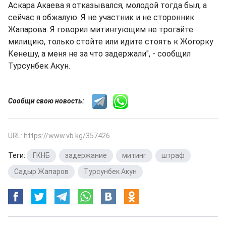
Аскара Акаева я отказывался, молодой тогда был, а
сейчас я обжалую. Я не участник и не сторонник
Жапарова. Я говорил митингующим не трогайте
милицию, только стойте или идите стоять к Жогорку
Кенешу, а меня не за что задержали", - сообщил
Турсунбек Акун.
Сообщи свою новость:
URL: https://www.vb.kg/357426
Теги:
ГКНБ
,
задержание
,
митинг
,
штраф
,
Садыр Жапаров
,
Турсунбек Акун