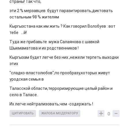
страны! Так что,
эти 2 % мерзавцев будут паразитировать,диктовать
остальным 98 % жителям
Кыргызстана как им жить ? Как говорил Волобуев : вот
тебе ...й!
Туда же прибавьте мужа Салаянова с шавкой
Шыкмаматова и их родственников !
Кыргызам будет легче без них ,нежели терпеть выходки
этих
"сладко-властолюбов",по прообразу,которых живут
уродская семья в
Таласской области,терроризирующие целый район и
село в Таласе.
Их легче нейтрализовать,чем -содержать !
0
ЦИТИРОВАТЬ
ЖАЛОБА МОДЕРАТОРУ