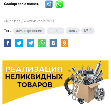
Сообщи свою новость:
URL: https://www.vb.kg/357523
Теги:
землетрясение
,
лавина
,
сель
,
МЧС