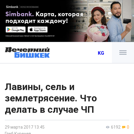
KG
Лавины, сель и
землетрясение. Что
делать в случае ЧП
29 марта 2017 13:45
6192
0
Глеб Куренев