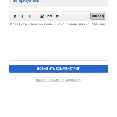
авторизуйтесь






[BBcode]
Правила комментирования