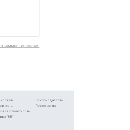
ла комментирования
ансовая
Рекламодателям
отность
Пресс-центр
овая грамотность
вка "ВБ"