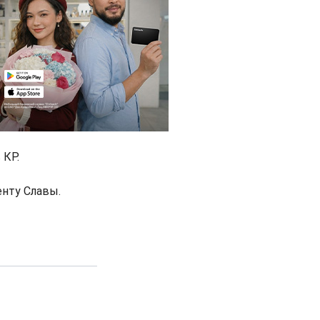
 КР.
нту Славы.