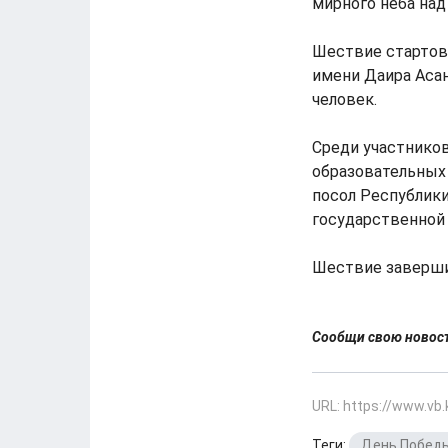
мирного неба над
Шествие стартов
имени Даира Асан
человек.
Среди участников
образовательных
посол Республики
государственной 
Шествие заверши
Сообщи свою ново
URL: https://www.vb
Теги:
День Побед