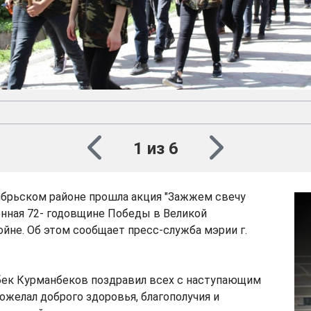
1 из 6
ябрьском районе прошла акция "Зажжем свечу
енная 72- годовщине Победы в Великой
йне. Об этом сообщает пресс-служба мэрии г.
рбек Курманбеков поздравил всех с наступающим
желал доброго здоровья, благополучия и