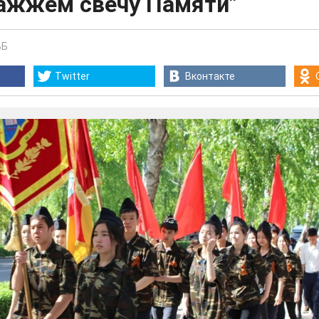
Зажжем свечу Памяти"
ВБ
Twitter
Вконтакте