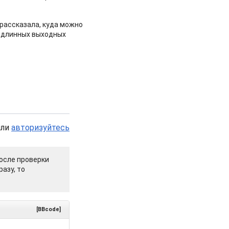
рассказала, куда можно
 длинных выходных
или
авторизуйтесь
осле проверки
азу, то
[BBcode]