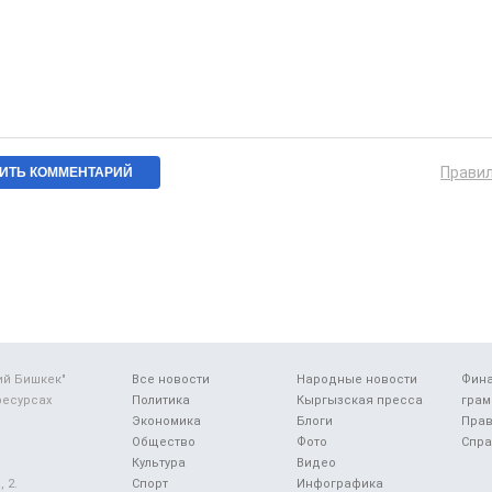
Прави
ий Бишкек"
Все новости
Народные новости
Фин
ресурсах
Политика
Кыргызская пресса
грам
Экономика
Блоги
Прав
Общество
Фото
Спра
Культура
Видео
 2.
Спорт
Инфографика