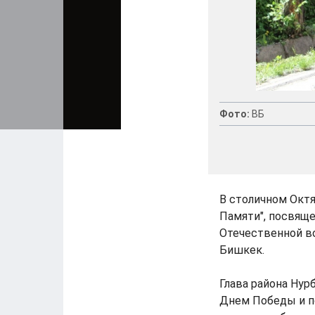
Фото:
ВБ
В столичном Окт
Памяти", посвящ
Отечественной во
Бишкек.
Глава района Ну
Днем Победы и по