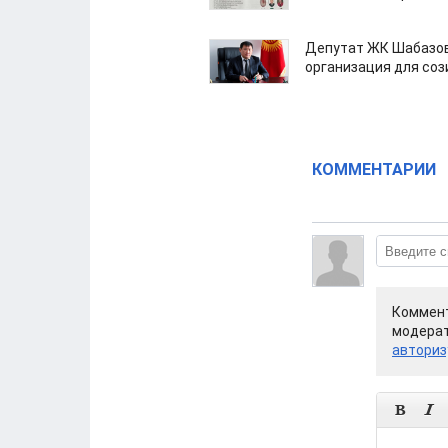
Депутат ЖК Шабазов
организация для со
КОММЕНТАРИИ
Коммент
модерат
авториз

