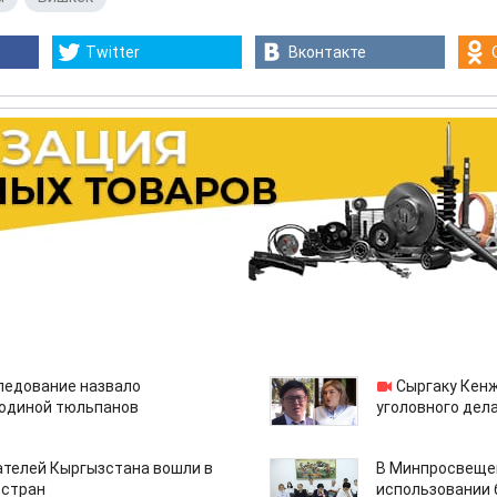
Twitter
Вконтакте
едование назвало
Сыргаку Кен
одиной тюльпанов
уголовного дела
ателей Кыргызстана вошли в
В Минпросвещен
 стран
использовании