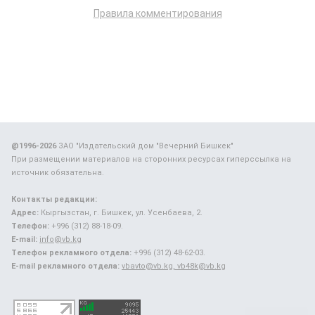
Правила комментирования
@1996-2026
ЗАО "Издательский дом "Вечерний Бишкек"
При размещении материалов на сторонних ресурсах гиперссылка на
источник обязательна.
Контакты редакции:
Адрес:
Кыргызстан, г. Бишкек, ул. Усенбаева, 2.
Телефон:
+996 (312) 88-18-09.
E-mail:
info@vb.kg
Телефон рекламного отдела:
+996 (312) 48-62-03.
E-mail рекламного отдела:
vbavto@vb.kg, vb48k@vb.kg