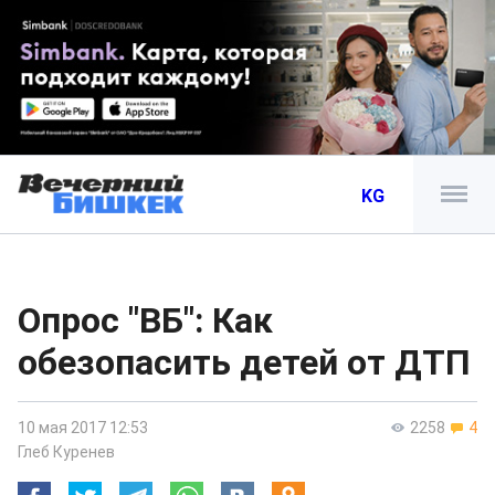
KG
Опрос "ВБ": Как
обезопасить детей от ДТП
10 мая 2017 12:53
2258
4
Глеб Куренев