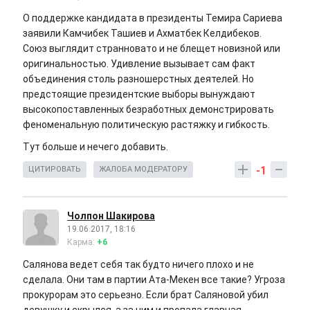
О поддержке кандидата в президенты Темира Сариева
заявили Камчибек Ташиев и Ахматбек Келдибеков.
Союз выглядит странновато и не блещет новизной или
оригинальностью. Удивление вызывает сам факт
объединения столь разношерстных деятелей. Но
предстоящие президентские выборы вынуждают
высокопоставленных безработных демонстрировать
феноменальную политическую растяжку и гибкость.
Тут больше и нечего добавить.
-1
ЦИТИРОВАТЬ
ЖАЛОБА МОДЕРАТОРУ
Чолпон Шакирова
19.06.2017, 18:16
Карма:
+6
Салянова ведет себя так будто ничего плохо и не
сделала. Они там в партии Ата-Мекен все такие? Угроза
прокурорам это серьезно. Если брат Саляновой убил