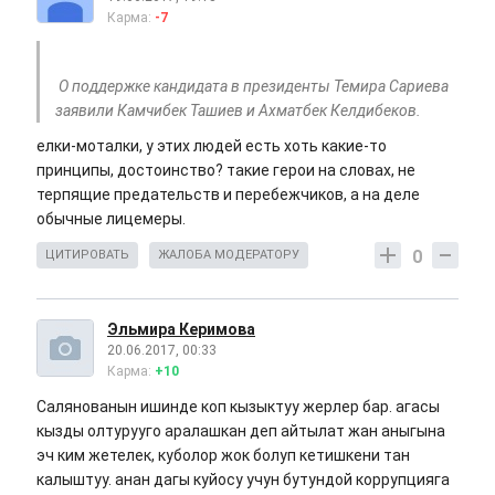
Карма:
-7
О поддержке кандидата в президенты Темира Сариева
заявили Камчибек Ташиев и Ахматбек Келдибеков.
елки-моталки, у этих людей есть хоть какие-то
принципы, достоинство? такие герои на словах, не
терпящие предательств и перебежчиков, а на деле
обычные лицемеры.
0
ЦИТИРОВАТЬ
ЖАЛОБА МОДЕРАТОРУ
Эльмира Керимова
20.06.2017, 00:33
Карма:
+10
Салянованын ишинде коп кызыктуу жерлер бар. агасы
кызды олтурууго аралашкан деп айтылат жан аныгына
эч ким жетелек, куболор жок болуп кетишкени тан
калыштуу. анан дагы куйосу учун бутундой коррупцияга