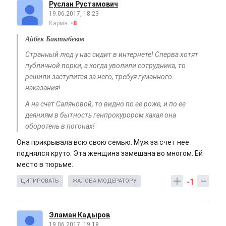
Руслан Рустамович
19.06.2017, 18:23
Карма:
-8
Айбек Бактыбеков
Странный люд у нас сидит в интернете! Сперва хотят
публичной порки, а когда уволили сотрудника, то
решили заступится за него, требуя гуманного
наказания!
А на счет Саляновой, то видно по ее роже, и по ее
деяниям в бытность генпрокурором какая она
оборотень в погонах!
Она прикрывала всю свою семью. Муж за счет нее
поднялся круто. Эта женщина замешана во многом. Ей
место в тюрьме.
-1
ЦИТИРОВАТЬ
ЖАЛОБА МОДЕРАТОРУ
Эламан Кадыров
19.06.2017, 19:18