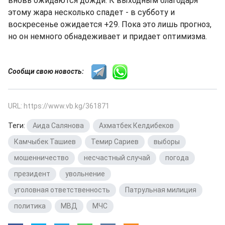
вновь ожидаются дожди. К выходным благодаря
этому жара несколько спадет - в субботу и
воскресенье ожидается +29. Пока это лишь прогноз,
но он немного обнадеживает и придает оптимизма.
Сообщи свою новость:
URL: https://www.vb.kg/361871
Теги:
Аида Салянова
,
Ахматбек Келдибеков
,
Камчыбек Ташиев
,
Темир Сариев
,
выборы
,
мошенничество
,
несчастный случай
,
погода
,
президент
,
увольнение
,
уголовная ответственность
,
Патрульная милиция
,
политика
,
МВД
,
МЧС