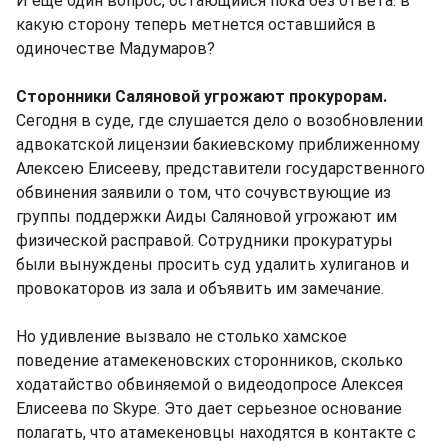
И еще один вопрос, остающийся пока без ответа: в
какую сторону теперь метнется оставшийся в
одиночестве Мадумаров?
Сторонники Саляновой угрожают прокурорам.
Сегодня в суде, где слушается дело о возобновлении
адвокатской лицензии бакиевскому приближенному
Алексею Елисееву, представители государственного
обвинения заявили о том, что сочувствующие из
группы поддержки Аиды Саляновой угрожают им
физической расправой. Сотрудники прокуратуры
были вынуждены просить суд удалить хулиганов и
провокаторов из зала и объявить им замечание.
Но удивление вызвало не столько хамское
поведение атамекеновских сторонников, сколько
ходатайство обвиняемой о видеодопросе Алексея
Елисеева по Skype. Это дает серьезное основание
полагать, что атамекеновцы находятся в контакте с