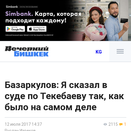
KG
Базаркулов: Я сказал в
суде по Текебаеву так, как
было на самом деле
12 июля 2017 14:37
2115
1
Руслан Изреков