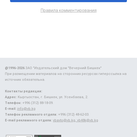
Правила комментирования
@1996-2026
ЗАО "Издательский дом "Вечерний Бишкек"
При размещении материалов на сторонних ресурсах гиперссылка на
источник обязательна.
Контакты редакции:
Адрес:
Кыргызстан, г. Бишкек, ул. Усенбаева, 2.
Телефон:
+996 (312) 88-18-09.
E-mail:
info@vb.kg
Телефон рекламного отдела:
+996 (312) 48-62-03.
E-mail рекламного отдела:
vbavto@vb.kg, vb48k@vb.kg