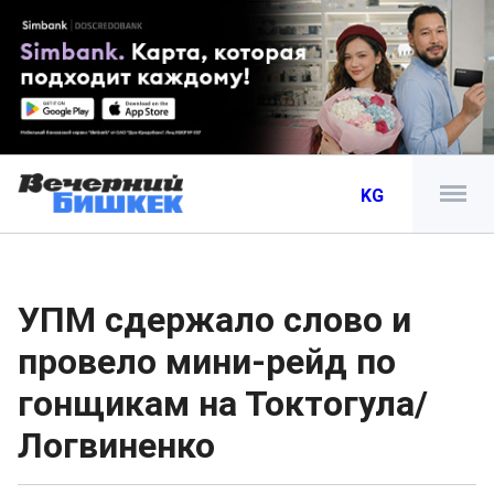
KG
УПМ сдержало слово и
провело мини-рейд по
гонщикам на Токтогула/
Логвиненко