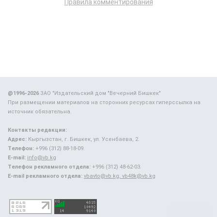
Правила комментирования
@1996-2026
ЗАО "Издательский дом "Вечерний Бишкек"
При размещении материалов на сторонних ресурсах гиперссылка на
источник обязательна.
Контакты редакции:
Адрес:
Кыргызстан, г. Бишкек, ул. Усенбаева, 2.
Телефон:
+996 (312) 88-18-09.
E-mail:
info@vb.kg
Телефон рекламного отдела:
+996 (312) 48-62-03.
E-mail рекламного отдела:
vbavto@vb.kg, vb48k@vb.kg