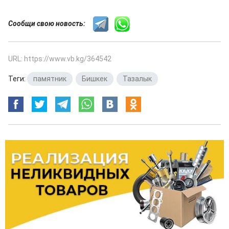
Сообщи свою новость:
URL: https://www.vb.kg/364542
Теги:
памятник
,
Бишкек
,
Тазалык