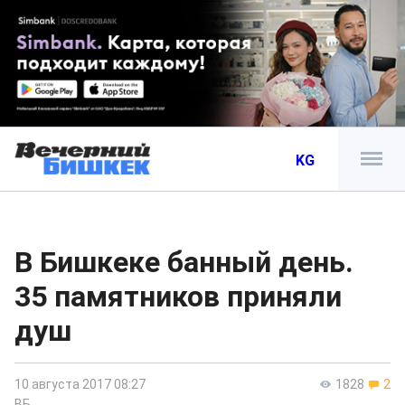
KG
В Бишкеке банный день.
35 памятников приняли
душ
10 августа 2017 08:27
1828
2
ВБ