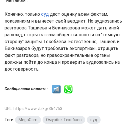
"Мегаком".
Конечно, только
суд
даст оценку всем фактам,
показаниям и вынесет свой вердикт. Но аудиозапись
разговора Ташиева и Бекназарова может дать иной
расклад, открыть глаза общественности на "темную
сторону" защиты Текебаева. Естественно, Ташиев и
Бекназаров будут требовать экспертизы, отрицать
факт разговора, но правоохранительные органы
должны пойти до конца и проверить аудиозапись на
достоверность.
Сообщи свою новость:
URL: https://www.vb.kg/364753
Теги:
MegaCom
,
Омурбек Текебаев
,
суд