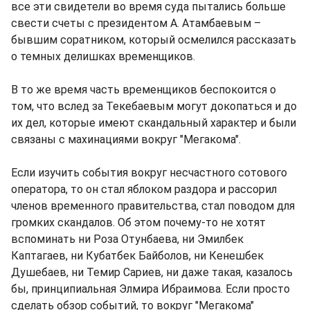
все эти свидетели во время суда пытались больше
свести счеты с президентом А. Атамбаевым –
бывшим соратником, который осмелился рассказать
о темных делишках временщиков.
В то же время часть временщиков беспокоится о
том, что вслед за Текебаевым могут докопаться и до
их дел, которые имеют скандальный характер и были
связаны с махинациями вокруг "Мегакома".
Если изучить события вокруг несчастного сотового
оператора, то он стал яблоком раздора и рассорил
членов временного правительства, стал поводом для
громких скандалов. Об этом почему-то не хотят
вспоминать ни Роза Отунбаева, ни Эмилбек
Каптагаев, ни Кубатбек Байболов, ни Кенешбек
Душебаев, ни Темир Сариев, ни даже такая, казалось
бы, принципиальная Элмира Ибраимова. Если просто
сделать обзор событий, то вокруг "Мегакома"