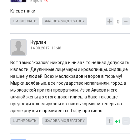
Карма:
-6
Клеветники
0
ЦИТИРОВАТЬ
ЖАЛОБА МОДЕРАТОРУ
Нурлан
14.08.2017, 11:46
Вот таких "козлов" никогда и ни за что нельзя допускать
к власти. Двуличные лицемеры и кровопийцы, сидящие
на шее у людей. Всех маслокрадов и воров в тюрьму!
Мырки долбаные, все государство испаганили, город в
мырковской притон превратили. Из за Акаева и его
алчной жены до этого докатились, а бакс так ваще
предводитель мырков и вот их выкормоши теперь на
арене рвутся в президенты. Тьфу, противно.
+1
ЦИТИРОВАТЬ
ЖАЛОБА МОДЕРАТОРУ