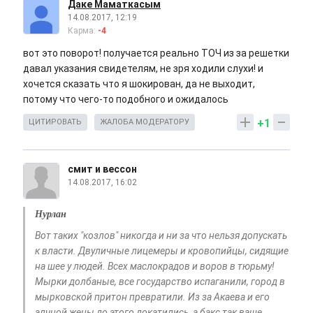
Даке Маматкасым
14.08.2017, 12:19
Карма:
-4
вот это поворот! получается реально ТОЧ из за решетки
давал указания свидетелям, не зря ходили слухи! и
хочется сказать что я шокирован, да не выходит,
потому что чего-то подобного и ожидалось
+1
ЦИТИРОВАТЬ
ЖАЛОБА МОДЕРАТОРУ
смит и вессон
14.08.2017, 16:02
Нурлан
Вот таких "козлов" никогда и ни за что нельзя допускать
к власти. Двуличные лицемеры и кровопийцы, сидящие
на шее у людей. Всех маслокрадов и воров в тюрьму!
Мырки долбаные, все государство испаганили, город в
мырковской притон превратили. Из за Акаева и его
алчной жены до этого докатились, а бакс так ваще