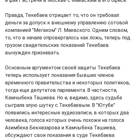
и факт встречи в Москве с Маевским в его офисе.
Правда, Текебаев отрицает то, что он требовал
деньги за допуск к внешнему управлению сотовой
компанией "Мегаком" Л. Маевского. Одним словом,
то, что в начале опровергалось как ложь, теперь под
грузом свидетельских показаний Текебаев
вынужден признавать.
Основным аргументом своей защиты Текебаев
теперь использует показания бывших членов
временного правительства и некоторых политиков,
тогда еще депутатов парламента. В частности,
Камчыбека Ташиева. Но и, видимо, здесь судьба
сыграла злую шутку с Текебаевым. В "Ютубе"
появились интересные аудиозаписи, в которых два
человека, голоса которых очень похожи на голоса
Азимбека Бекназарова и Камчыбека Ташиева,
обсуждают свои показания в суде Текебаева