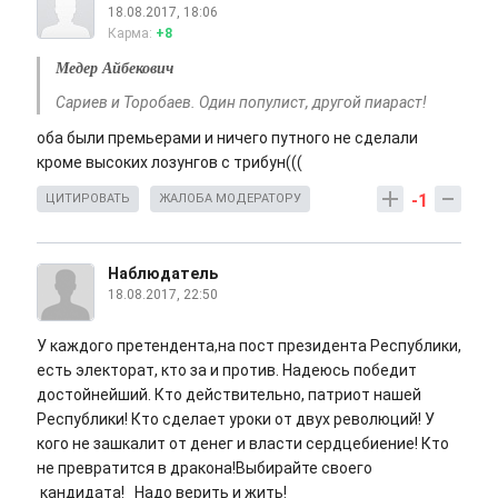
18.08.2017, 18:06
Карма:
+8
Медер Айбекович
Сариев и Торобаев. Один популист, другой пиараст!
оба были премьерами и ничего путного не сделали
кроме высоких лозунгов с трибун(((
-1
ЦИТИРОВАТЬ
ЖАЛОБА МОДЕРАТОРУ
Наблюдатель
18.08.2017, 22:50
У каждого претендента,на пост президента Республики,
есть электорат, кто за и против. Надеюсь победит
достойнейший. Кто действительно, патриот нашей
Республики! Кто сделает уроки от двух революций! У
кого не зашкалит от денег и власти сердцебиение! Кто
не превратится в дракона!Выбирайте своего
кандидата! Надо верить и жить!