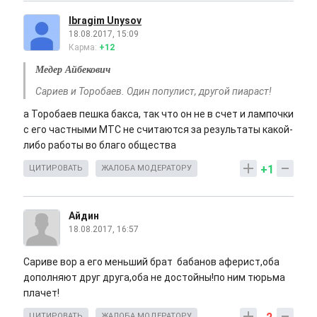
Ibragim Unysov
18.08.2017, 15:09
Карма:
+12
Медер Айбекович
Сариев и Торобаев. Один популист, другой пиараст!
а Торобаев пешка бакса, так что он не в счет и лампочки
с его частными МТС не считаются за результаты какой-
либо работы во благо общества
+1
ЦИТИРОВАТЬ
ЖАЛОБА МОДЕРАТОРУ
Айдин
18.08.2017, 16:57
Сариве вор а его меньший брат бабанов аферист,оба
дополняют друг друга,оба не достойны!по ним тюрьма
плачет!
ЦИТИРОВАТЬ
ЖАЛОБА МОДЕРАТОРУ