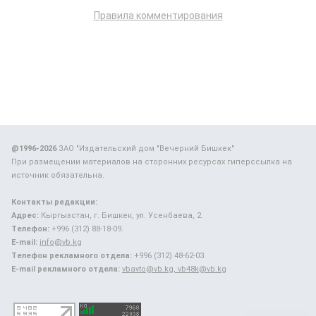
Правила комментирования
@1996-2026
ЗАО "Издательский дом "Вечерний Бишкек"
При размещении материалов на сторонних ресурсах гиперссылка на
источник обязательна.
Контакты редакции:
Адрес:
Кыргызстан, г. Бишкек, ул. Усенбаева, 2.
Телефон:
+996 (312) 88-18-09.
E-mail:
info@vb.kg
Телефон рекламного отдела:
+996 (312) 48-62-03.
E-mail рекламного отдела:
vbavto@vb.kg, vb48k@vb.kg