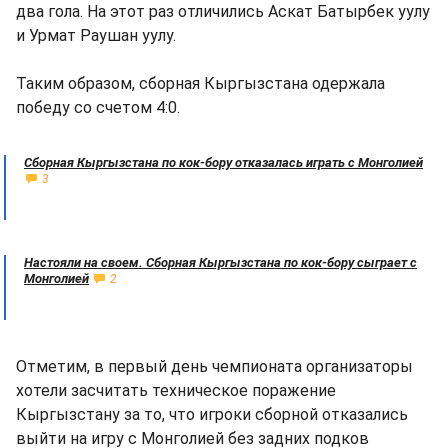
два гола. На этот раз отличились Аскат Батырбек уулу
и Урмат Раушан уулу.
Таким образом, сборная Кыргызстана одержала
победу со счетом 4:0.
Сборная Кыргызстана по кок-бору отказалась играть с Монголией
3
Настояли на своем. Сборная Кыргызстана по кок-бору сыграет с
Монголией
2
Отметим, в первый день чемпионата организаторы
хотели засчитать техническое поражение
Кыргызстану за то, что игроки сборной отказались
выйти на игру с Монголией без задних подков