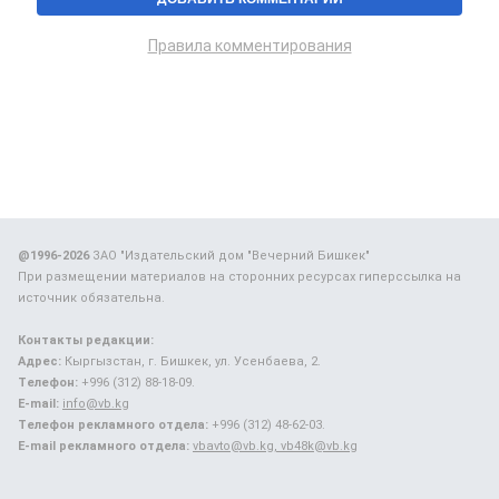
Правила комментирования
@1996-2026
ЗАО "Издательский дом "Вечерний Бишкек"
При размещении материалов на сторонних ресурсах гиперссылка на
источник обязательна.
Контакты редакции:
Адрес:
Кыргызстан, г. Бишкек, ул. Усенбаева, 2.
Телефон:
+996 (312) 88-18-09.
E-mail:
info@vb.kg
Телефон рекламного отдела:
+996 (312) 48-62-03.
E-mail рекламного отдела:
vbavto@vb.kg, vb48k@vb.kg